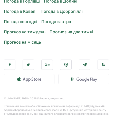
Погода в Горлівці
Погода в Долині
Погода в Ковелі
Погода в Добропіллі
Погода сьогодні
Погода завтра
Прогноз на тиждень
Прогноз на два тижні
Прогноз на місяць
© UNIAN.NET, 1998 - 2026 Усі права дотримано.
Копіювання текстів або зображень, поширення інформації УНІАН у будь-якій
формі забороняється без письмової згоди УНІАН. Цитування матеріалів сайту
УНІАН дозволено за умови відкритого для пошукових систем гіперпосилання на