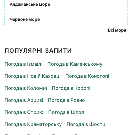
Андаманське море
Червоне море
Всі моря
ПОПУЛЯРНІ ЗАПИТИ
Погода в Ізмаїлі
Погода в Каменському
Погода в Новій Каховці
Погода в Конотопі
Погода в Коломиї
Погода в Коропі
Погода в Арцизі
Погода в Ровно
Погода в Стрию
Погода в Шполі
Погода в Краматорську
Погода в Шостці