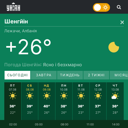
Шенгйін
Лежачи, Албанія
+26°
Погода Шенгйін
: Ясно і безхмарно
СЬОГОДНІ
ЗАВТРА
ТИЖДЕНЬ
2 ТИЖНІ
МІСЯЦ
ПТ
СБ
НД
ПН
ВТ
СР
ЧТ
07.08
08.08
09.08
10.08
11.08
12.08
13.08
36°
39°
40°
38°
36°
37°
36°
22°
25°
26°
26°
23°
27°
28°
02:00
05:00
08:00
11:00
14:00