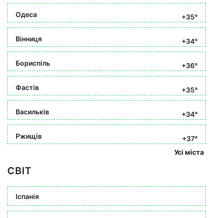
Одеса
+35°
Вінниця
+34°
Бориспіль
+36°
Фастів
+35°
Васильків
+34°
Ржищів
+37°
Усі міста
СВІТ
Іспанія