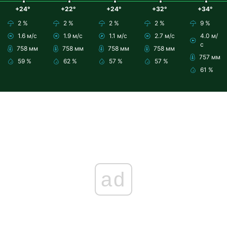
+24°
+22°
+24°
+32°
+34°
2 %
2 %
2 %
2 %
9 %
1.6 м/с
1.9 м/с
1.1 м/с
2.7 м/с
4.0 м/
с
758 мм
758 мм
758 мм
758 мм
757 мм
59 %
62 %
57 %
57 %
61 %
ad