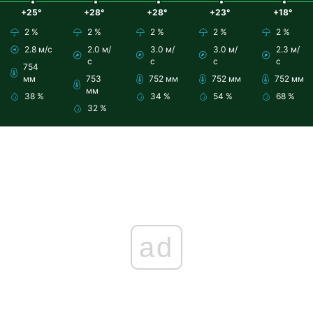
+25°
+28°
+28°
+23°
+18°
2 %
2 %
2 %
2 %
2 %
2.8 м/с
2.0 м/
3.0 м/
3.0 м/
2.3 м/
с
с
с
с
754
мм
753
752 мм
752 мм
752 мм
мм
38 %
34 %
54 %
68 %
32 %
ad