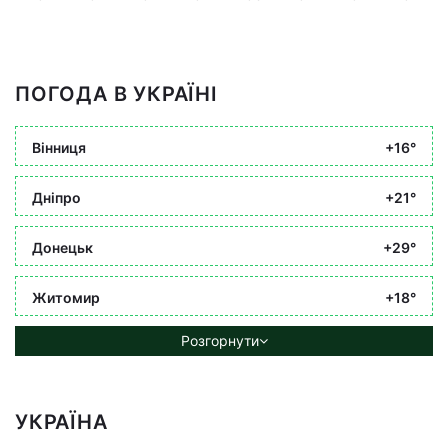
ПОГОДА В УКРАЇНІ
Вінниця
+16°
Дніпро
+21°
Донецьк
+29°
Житомир
+18°
Розгорнути
УКРАЇНА