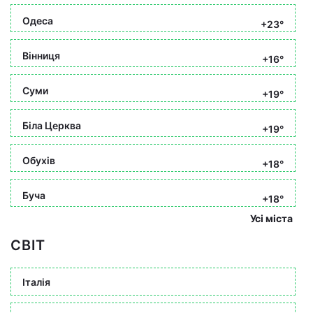
Одеса
+23°
Вінниця
+16°
Суми
+19°
Біла Церква
+19°
Обухів
+18°
Буча
+18°
Усі міста
СВІТ
Італія