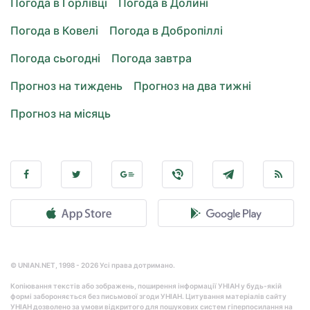
Погода в Горлівці
Погода в Долині
Погода в Ковелі
Погода в Добропіллі
Погода сьогодні
Погода завтра
Прогноз на тиждень
Прогноз на два тижні
Прогноз на місяць
© UNIAN.NET, 1998 - 2026 Усі права дотримано.
Копіювання текстів або зображень, поширення інформації УНІАН у будь-якій
формі забороняється без письмової згоди УНІАН. Цитування матеріалів сайту
УНІАН дозволено за умови відкритого для пошукових систем гіперпосилання на