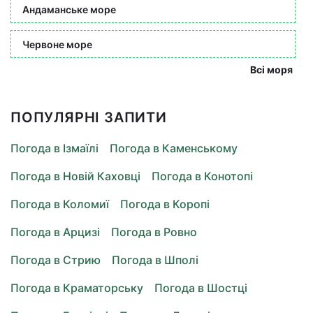
Андаманське море
Червоне море
Всі моря
ПОПУЛЯРНІ ЗАПИТИ
Погода в Ізмаїлі
Погода в Каменському
Погода в Новій Каховці
Погода в Конотопі
Погода в Коломиї
Погода в Коропі
Погода в Арцизі
Погода в Ровно
Погода в Стрию
Погода в Шполі
Погода в Краматорську
Погода в Шостці