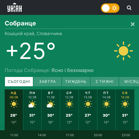
Собранце
Кошіцкій край, Словаччина
+25°
Погода Собранце
: Ясно і безхмарно
СЬОГОДНІ
ЗАВТРА
ТИЖДЕНЬ
2 ТИЖНІ
МІСЯЦ
НД
ПН
ВТ
СР
ЧТ
ПТ
СБ
09.08
10.08
11.08
12.08
13.08
14.08
15.08
28°
31°
30°
25°
27°
30°
31°
14°
15°
18°
13°
12°
14°
15°
11:00
14:00
17:00
20:00
23:00