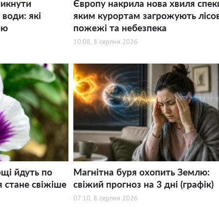
никнути
Європу накрила нова хвиля спек
води: які
яким курортам загрожують лісов
ою
пожежі та небезпека
10:08, 8 серпня 2026
щі йдуть по
Магнітна буря охопить Землю:
я стане свіжіше
свіжий прогноз на 3 дні (графік)
07:10, 8 серпня 2026