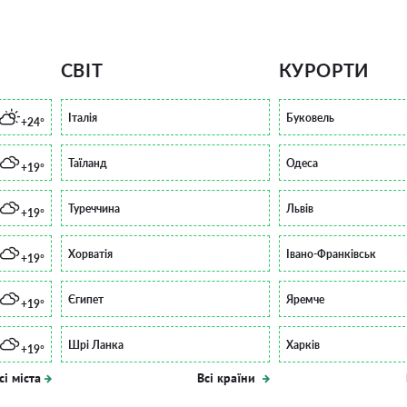
СВІТ
КУРОРТИ
Італія
Буковель
+24°
Таїланд
Одеса
+19°
Туреччина
Львів
+19°
Хорватія
Івано-Франківськ
+19°
Єгипет
Яремче
+19°
Шрі Ланка
Харків
+19°
сі міста
Всі країни