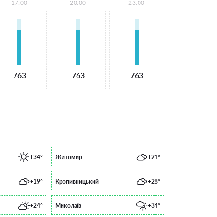
17:00
20:00
23:00
763
763
763
+34°
Житомир
+21°
+19°
Кропивницький
+28°
+24°
Миколаїв
+34°