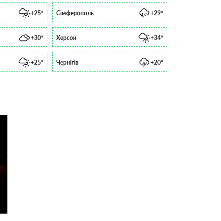
+25°
Сімферополь
+29°
+30°
Херсон
+34°
+25°
Чернігів
+20°