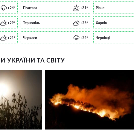
+24°
Полтава
+31°
Рівне
+29°
Тернопіль
+25°
Харків
+21°
Черкаси
+24°
Чернівці
 УКРАЇНИ ТА СВІТУ