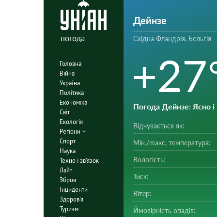
Дейнзе
погода
Східна Фландрія, Бельгія
+27
Головна
Війна
Україна
Політика
Економіка
Погода Дейнзе
: Ясно 
Світ
Екологія
Відчувається як:
Регіони
Спорт
Мін./mакс. температура:
Наука
Вологість:
Техно і зв'язок
Лайт
Тиск:
Зброя
Інциденти
Вітер:
Здоров'я
Туризм
Ймовірність опадів: