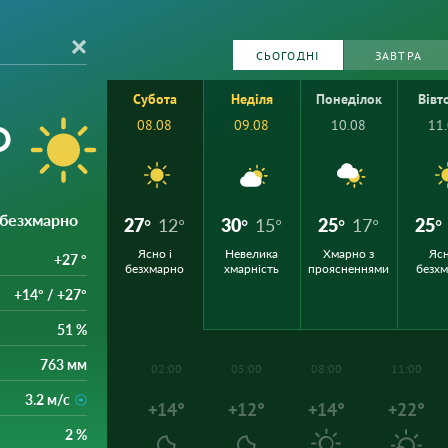
СЬОГОДНІ
ЗАВТРА
Субота
Неділя
Понеділок
Вівт
°
08.08
09.08
10.08
11
і безхмарно
27°
12°
30°
15°
25°
17°
25°
Ясно і
Невелика
Хмарно з
Ясн
+27 °
безхмарно
хмарність
проясненнями
безх
+14° / +27°
51 %
763 мм
02:00
05:00
08:00
11:00
3.2 м/с
+14°
+12°
+14°
+22°
2 %