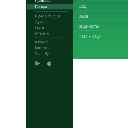
Цікавинки
Схід:
Погода
Відео з Youtube
Захід
Думки
Видимість:
Статті
Інтерв`ю
Фаза місяця:
Каталог
Контакти
Укр
Рус