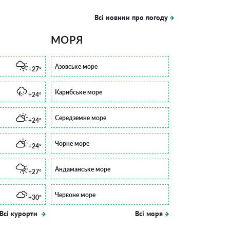
Всі новини про погоду
МОРЯ
Азовське море
+27°
Карибське море
+24°
Середземне море
+24°
Чорне море
+24°
Андаманське море
+27°
Червоне море
+30°
Всі курорти
Всі моря