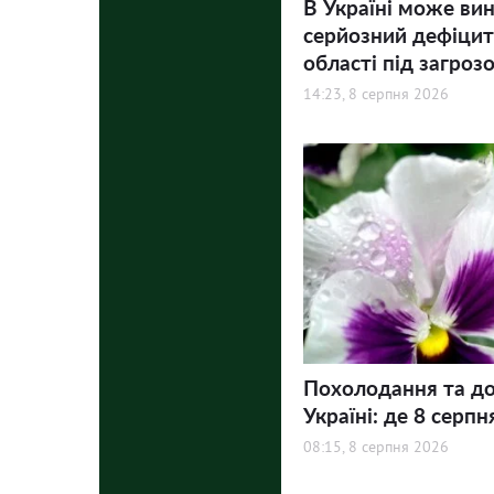
В Україні може ви
серйозний дефіцит 
області під загроз
14:23, 8 серпня 2026
Похолодання та до
Україні: де 8 серпн
08:15, 8 серпня 2026