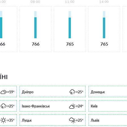
5:00
08:00
11:00
14:00
66
766
765
765
ЇНІ
+19°
Дніпро
+25°
Донецьк
+25°
Івано-Франківськ
+24°
Київ
+35°
Луцьк
+25°
Львів