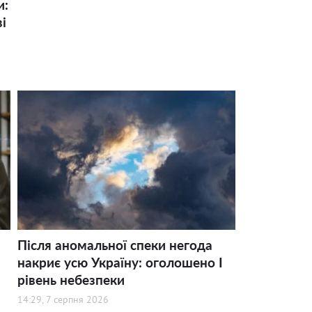
и:
і
Після аномальної спеки негода
накриє усю Україну: оголошено І
рівень небезпеки
14:29, 7 серпня 2026