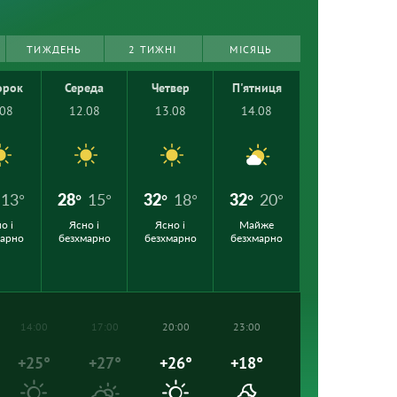
ТИЖДЕНЬ
2 ТИЖНІ
МІСЯЦЬ
орок
Середа
Четвер
П'ятниця
.08
12.08
13.08
14.08
13°
28°
15°
32°
18°
32°
20°
о і
Ясно і
Ясно і
Майже
марно
безхмарно
безхмарно
безхмарно
14:00
17:00
20:00
23:00
+25°
+27°
+26°
+18°