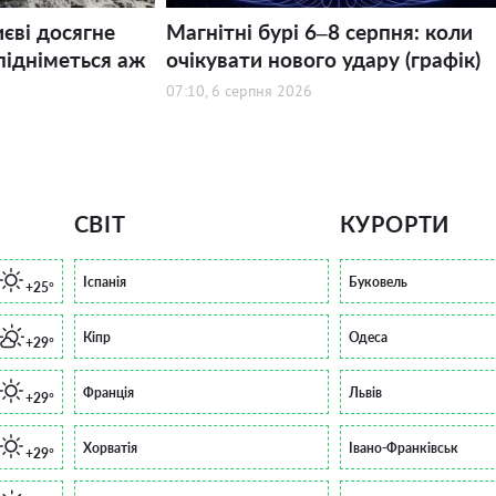
иєві досягне
Магнітні бурі 6–8 серпня: коли
підніметься аж
очікувати нового удару (графік)
07:10, 6 серпня 2026
СВІТ
КУРОРТИ
Іспанія
Буковель
+25°
Кіпр
Одеса
+29°
Франція
Львів
+29°
Хорватія
Івано-Франківськ
+29°