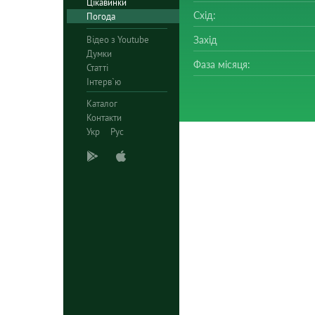
Цікавинки
Схід:
Погода
Відео з Youtube
Захід
Думки
Фаза місяця:
Статті
Інтерв`ю
Каталог
Контакти
Укр
Рус