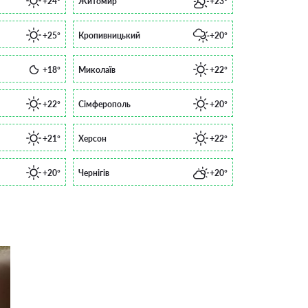
+24°
Житомир
+23°
+25°
Кропивницький
+20°
+18°
Миколаїв
+22°
+22°
Сімферополь
+20°
+21°
Херсон
+22°
+20°
Чернігів
+20°