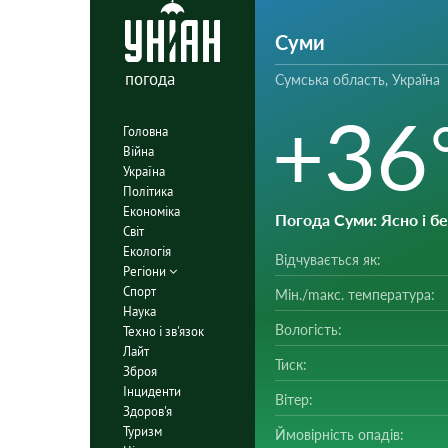
Суми
погода
Сумська область, Україна
+36
Головна
Війна
Україна
Політика
Економіка
Погода Суми
: Ясно і 
Світ
Екологія
Відчувається як:
Регіони
Спорт
Мін./mакс. температура:
Наука
Вологість:
Техно і зв'язок
Лайт
Тиск:
Зброя
Інциденти
Вітер:
Здоров'я
Туризм
Ймовірність опадів: