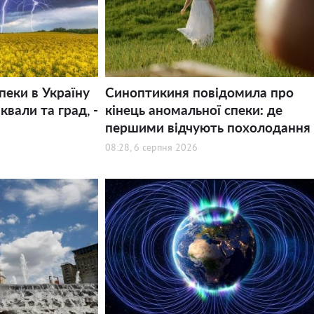
пеки в Україну
Синоптикиня повідомила про
квали та град, -
кінець аномальної спеки: де
першими відчують похолодання
08:28, 6 серпня 2026