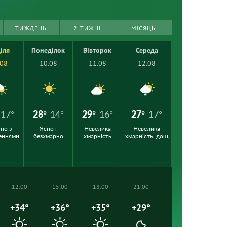
ТИЖДЕНЬ
2 ТИЖНІ
МІСЯЦЬ
іля
Понеділок
Вівторок
Середа
.08
10.08
11.08
12.08
17°
28°
14°
29°
16°
27°
17°
но з
Ясно і
Невелика
Невелика
еннями
безхмарно
хмарність
хмарність, дощ
12:00
15:00
18:00
21:00
+34°
+36°
+35°
+29°