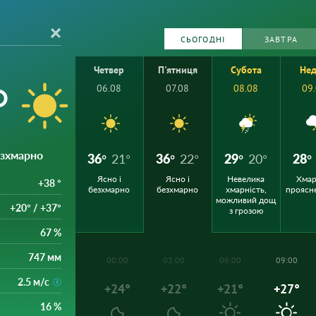
СЬОГОДНІ
ЗАВТРА
Четвер
П'ятниця
Субота
Нед
°
06.08
07.08
08.08
09
безхмарно
36°
21°
36°
22°
29°
20°
28°
Ясно і
Ясно і
Невелика
Хмар
+38 °
безхмарно
безхмарно
хмарність,
проясн
можливий дощ
+20° / +37°
з грозою
67 %
747 мм
00:00
03:00
06:00
09:00
2.5 м/с
+24°
+22°
+21°
+27°
16 %