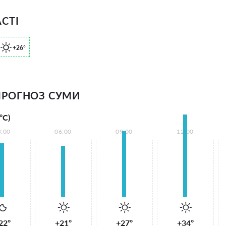
СТІ
+26°
РОГНОЗ СУМИ
°С)
3:00
06:00
09:00
12:00
22°
+21°
+27°
+34°