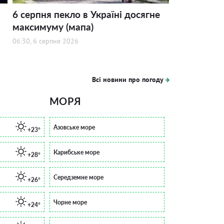
6 серпня пекло в Україні досягне
максимуму (мапа)
06:30, 6 серпня 2026
Всі новини про погоду
МОРЯ
Азовське море
+23°
Карибське море
+28°
Середземне море
+26°
Чорне море
+24°