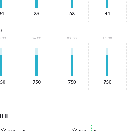
84
86
68
44
)
3:00
06:00
09:00
12:00
50
750
750
750
ЇНІ