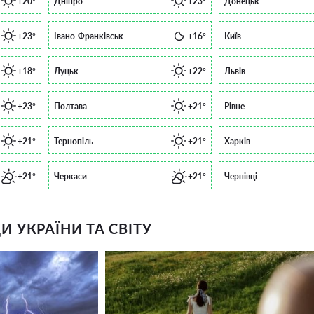
+20°
Дніпро
+23°
Донецьк
+23°
Івано-Франківськ
+16°
Київ
+18°
Луцьк
+22°
Львів
+23°
Полтава
+21°
Рівне
+21°
Тернопіль
+21°
Харків
+21°
Черкаси
+21°
Чернівці
 УКРАЇНИ ТА СВІТУ