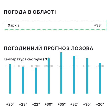
ПОГОДА В ОБЛАСТІ
Харків
+33°
ПОГОДИННИЙ ПРОГНОЗ ЛОЗОВА
Температура сьогодні (°С)
00:00
03:00
06:00
09:00
12:00
15:00
18:00
21:00
+25°
+23°
+22°
+30°
+35°
+32°
+30°
+26°