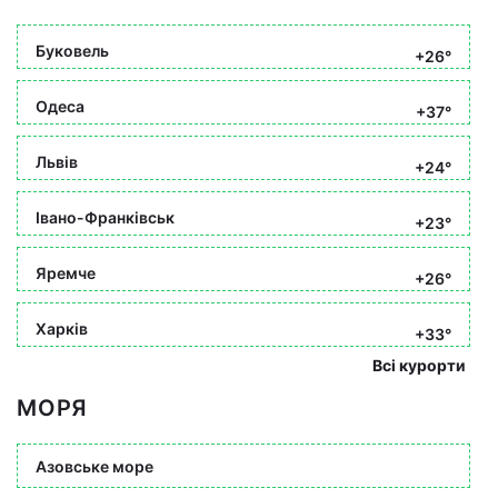
Буковель
+26°
Одеса
+37°
Львів
+24°
Івано-Франківськ
+23°
Яремче
+26°
Харків
+33°
Всі курорти
МОРЯ
Азовське море