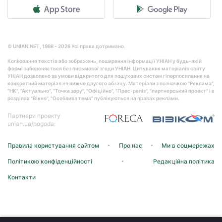
© UNIAN.NET, 1998 - 2026 Усі права дотримано.
Копіювання текстів або зображень, поширення інформації УНІАН у будь-якій
формі забороняється без письмової згоди УНІАН. Цитування матеріалів сайту
УНІАН дозволено за умови відкритого для пошукових систем гіперпосилання на
конкретний матеріал не нижче другого абзацу. Матеріали з позначкою "Реклама",
"НК", "Актуально", "Точка зору", "Офіційно", "Прес-реліз", "партнерський проект" і в
розділах "Вікно", "Особлива тема" публікуються на правах реклами.
Партнери проекту
unian.ua/pogoda:
Правила користування сайтом
Про нас
Ми в соцмережах
Політикою конфіденційності
Редакційна політика
Контакти