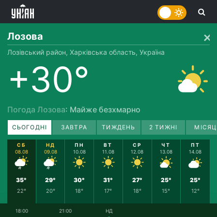
Лозова
Лозівський район, Харківська область, Україна
+30°
Погода Лозова
: Майже безхмарно
СЬОГОДНІ
ЗАВТРА
ТИЖДЕНЬ
2 ТИЖНІ
МІСЯЦ
СБ
НД
ПН
ВТ
СР
ЧТ
ПТ
08.08
09.08
10.08
11.08
12.08
13.08
14.08
35°
29°
30°
31°
27°
25°
25°
22°
20°
18°
17°
18°
15°
12°
18:00
21:00
НД