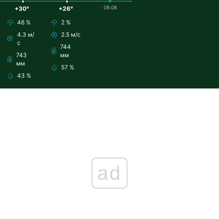
09.08
+30°
+26°
46 %
2 %
4.3 м/
2.5 м/с
с
744
743
мм
мм
57 %
43 %
ad