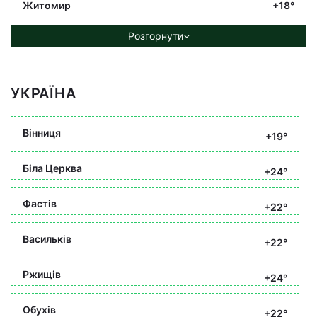
Житомир
+18°
Розгорнути
УКРАЇНА
Вінниця
+19°
Біла Церква
+24°
Фастів
+22°
Васильків
+22°
Ржищів
+24°
Обухів
+22°