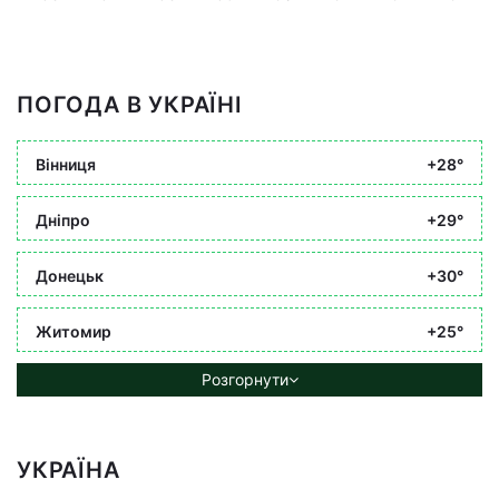
ПОГОДА В УКРАЇНІ
Вінниця
+28°
Дніпро
+29°
Донецьк
+30°
Житомир
+25°
Розгорнути
УКРАЇНА