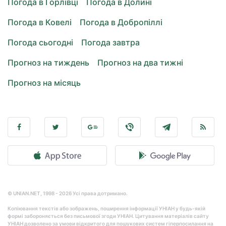
Погода в Горлівці
Погода в Долині
Погода в Ковелі
Погода в Добропіллі
Погода сьогодні
Погода завтра
Прогноз на тиждень
Прогноз на два тижні
Прогноз на місяць
© UNIAN.NET, 1998 - 2026 Усі права дотримано.
Копіювання текстів або зображень, поширення інформації УНІАН у будь-якій
формі забороняється без письмової згоди УНІАН. Цитування матеріалів сайту
УНІАН дозволено за умови відкритого для пошукових систем гіперпосилання на