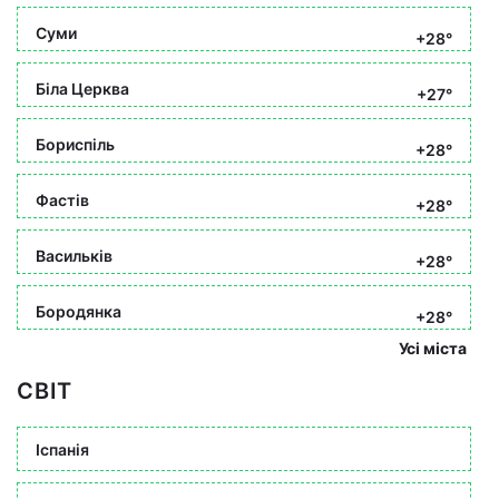
Суми
+28°
Біла Церква
+27°
Бориспіль
+28°
Фастів
+28°
Васильків
+28°
Бородянка
+28°
Усі міста
СВІТ
Іспанія