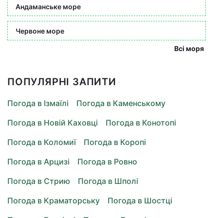
Андаманське море
Червоне море
Всі моря
ПОПУЛЯРНІ ЗАПИТИ
Погода в Ізмаїлі
Погода в Каменському
Погода в Новій Каховці
Погода в Конотопі
Погода в Коломиї
Погода в Коропі
Погода в Арцизі
Погода в Ровно
Погода в Стрию
Погода в Шполі
Погода в Краматорську
Погода в Шостці