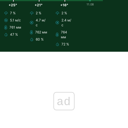
11.08
+25°
+21°
+16°
7 %
2 %
2 %
5.1 м/с
4.7 м/
2.4 м/
с
с
761 мм
762 мм
764
47 %
мм
60 %
72 %
ad