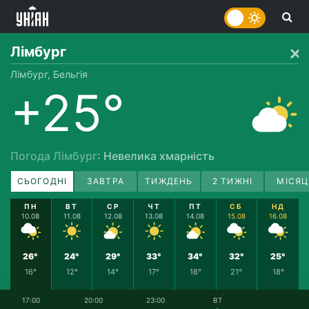
Лімбург
Лімбург, Бельгія
+25°
Погода Лімбург
: Невелика хмарність
СЬОГОДНІ
ЗАВТРА
ТИЖДЕНЬ
2 ТИЖНІ
МІСЯЦ
ПН
ВТ
СР
ЧТ
ПТ
СБ
НД
10.08
11.08
12.08
13.08
14.08
15.08
16.08
26°
24°
29°
33°
34°
32°
25°
16°
12°
14°
17°
18°
21°
18°
17:00
20:00
23:00
ВТ