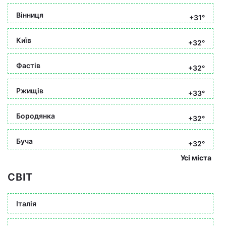
Вінниця
+31°
Київ
+32°
Фастів
+32°
Ржищів
+33°
Бородянка
+32°
Буча
+32°
Усі міста
СВІТ
Італія