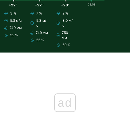
08.08
+22°
+22°
+20°
3 %
7 %
2 %
5.8 м/с
5.3 м/
3.0 м/
с
с
749 мм
749 мм
750
52 %
мм
56 %
69 %
ad