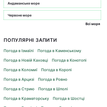
Андаманське море
Червоне море
Всі моря
ПОПУЛЯРНІ ЗАПИТИ
Погода в Ізмаїлі
Погода в Каменському
Погода в Новій Каховці
Погода в Конотопі
Погода в Коломиї
Погода в Коропі
Погода в Арцизі
Погода в Ровно
Погода в Стрию
Погода в Шполі
Погода в Краматорську
Погода в Шостці