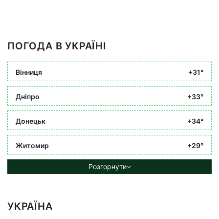
ПОГОДА В УКРАЇНІ
Вінниця
+31°
Дніпро
+33°
Донецьк
+34°
Житомир
+29°
Розгорнути
УКРАЇНА