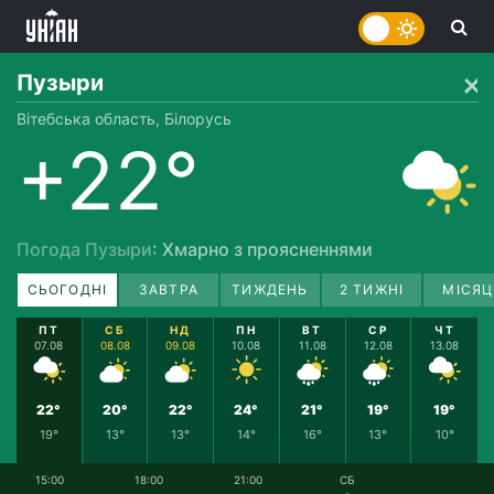
Пузыри
Вітебська область, Білорусь
+22°
Погода Пузыри
: Хмарно з проясненнями
СЬОГОДНІ
ЗАВТРА
ТИЖДЕНЬ
2 ТИЖНІ
МІСЯЦ
ПТ
СБ
НД
ПН
ВТ
СР
ЧТ
07.08
08.08
09.08
10.08
11.08
12.08
13.08
22°
20°
22°
24°
21°
19°
19°
19°
13°
13°
14°
16°
13°
10°
15:00
18:00
21:00
СБ