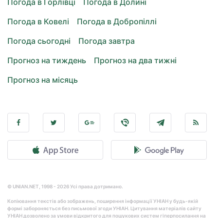
Погода в Горлівці
Погода в Долині
Погода в Ковелі
Погода в Добропіллі
Погода сьогодні
Погода завтра
Прогноз на тиждень
Прогноз на два тижні
Прогноз на місяць
© UNIAN.NET, 1998 - 2026 Усі права дотримано.
Копіювання текстів або зображень, поширення інформації УНІАН у будь-якій
формі забороняється без письмової згоди УНІАН. Цитування матеріалів сайту
УНІАН дозволено за умови відкритого для пошукових систем гіперпосилання на