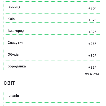
Вінниця
+30°
Київ
+32°
Вишгород
+32°
Славутич
+25°
Обухів
+32°
Бородянка
+32°
Усі міста
СВІТ
Іспанія