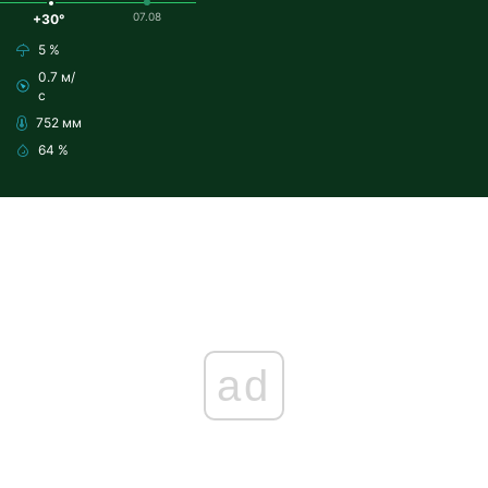
07.08
+30°
5 %
0.7 м/
с
752 мм
64 %
ad