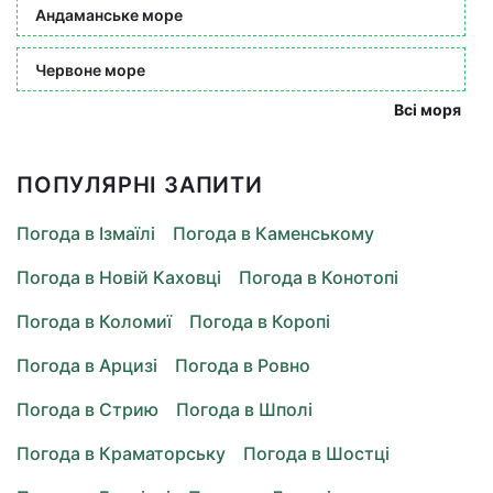
Андаманське море
Червоне море
Всі моря
ПОПУЛЯРНІ ЗАПИТИ
Погода в Ізмаїлі
Погода в Каменському
Погода в Новій Каховці
Погода в Конотопі
Погода в Коломиї
Погода в Коропі
Погода в Арцизі
Погода в Ровно
Погода в Стрию
Погода в Шполі
Погода в Краматорську
Погода в Шостці