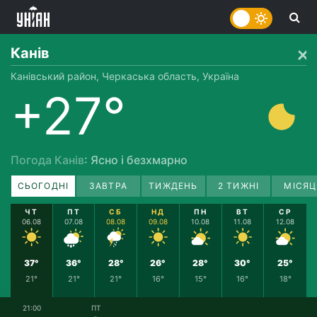
Канів
Канівський район, Черкаська область, Україна
+27°
Погода Канів
: Ясно і безхмарно
СЬОГОДНІ
ЗАВТРА
ТИЖДЕНЬ
2 ТИЖНІ
МІСЯЦ
ЧТ
ПТ
СБ
НД
ПН
ВТ
СР
06.08
07.08
08.08
09.08
10.08
11.08
12.08
37°
36°
28°
26°
28°
30°
25°
21°
21°
21°
16°
15°
16°
18°
21:00
ПТ