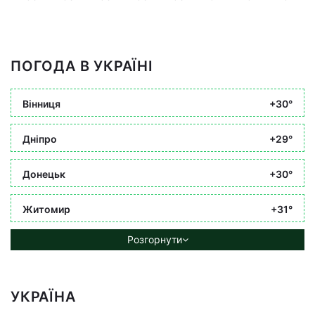
ПОГОДА В УКРАЇНІ
Вінниця
+30°
Дніпро
+29°
Донецьк
+30°
Житомир
+31°
Розгорнути
УКРАЇНА