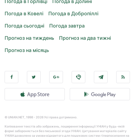
Погода в Горлівці
Погода в Долині
Погода в Ковелі
Погода в Добропіллі
Погода сьогодні
Погода завтра
Прогноз на тиждень
Прогноз на два тижні
Прогноз на місяць
© UNIAN.NET, 1998 - 2026 Усі права дотримано.
Копіювання текстів або зображень, поширення інформації УНІАН у будь-якій
формі забороняється без письмової згоди УНІАН. Цитування матеріалів сайту
УНІАН дозволено за умови відкритого для пошукових систем гіперпосилання на