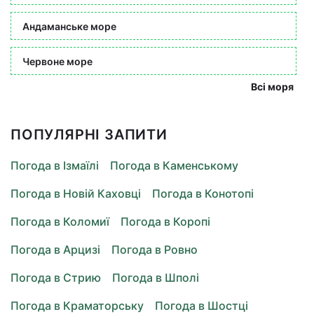
Андаманське море
Червоне море
Всі моря
ПОПУЛЯРНІ ЗАПИТИ
Погода в Ізмаїлі
Погода в Каменському
Погода в Новій Каховці
Погода в Конотопі
Погода в Коломиї
Погода в Коропі
Погода в Арцизі
Погода в Ровно
Погода в Стрию
Погода в Шполі
Погода в Краматорську
Погода в Шостці