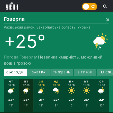
Говерла
Рахівський район, Закарпатська область, Україна
+25°
Погода Говерла
: Невелика хмарність, можливий
дощ з грозою
СЬОГОДНІ
ЗАВТРА
ТИЖДЕНЬ
2 ТИЖНІ
МІСЯЦ
ЧТ
ПТ
СБ
НД
ПН
ВТ
СР
06.08
07.08
08.08
09.08
10.08
11.08
12.08
24°
25°
21°
22°
23°
25°
23°
15°
14°
13°
9°
10°
13°
13°