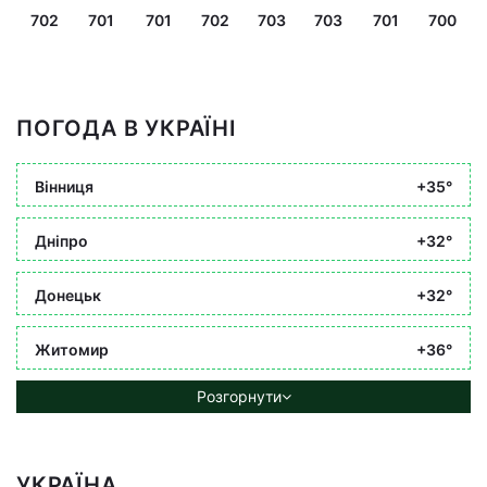
702
701
701
702
703
703
701
700
ПОГОДА В УКРАЇНІ
Вінниця
+35°
Дніпро
+32°
Донецьк
+32°
Житомир
+36°
Розгорнути
УКРАЇНА