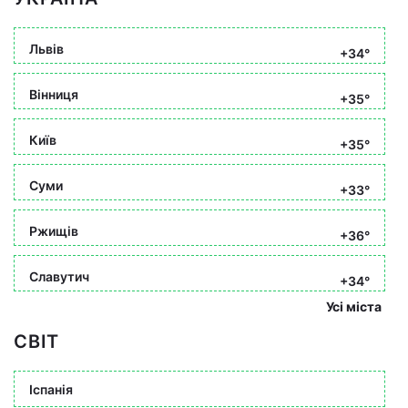
Львів
+34°
Вінниця
+35°
Київ
+35°
Суми
+33°
Ржищів
+36°
Славутич
+34°
Усі міста
СВІТ
Іспанія