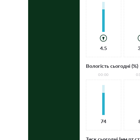
4.5
Вологість сьогодні (%)
00:00
0
74
Тиск сьогодні (мм рт.ст.