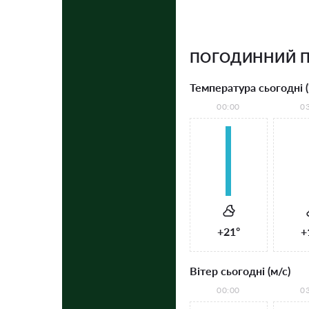
ПОГОДИННИЙ П
Температура сьогодні (
00:00
0
+21°
+
Вітер сьогодні (м/с)
00:00
0