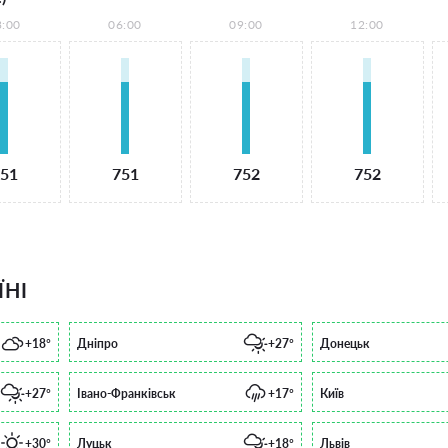
3:00
06:00
09:00
12:00
51
751
752
752
ЇНІ
+18°
Дніпро
+27°
Донецьк
+27°
Івано-Франківськ
+17°
Київ
+30°
Луцьк
+18°
Львів