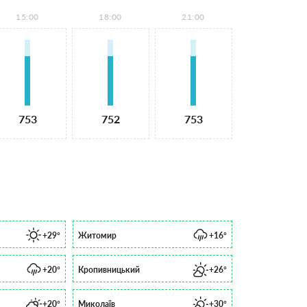
15:00
18:00
21:00
753
752
753
+29°
Житомир
+16°
+20°
Кропивницький
+26°
+20°
Миколаїв
+30°