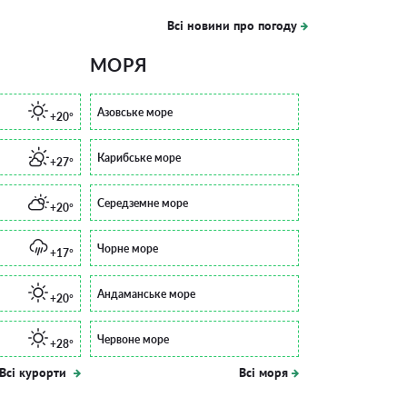
Всі новини про погоду
МОРЯ
Азовське море
+20°
Карибське море
+27°
Середземне море
+20°
Чорне море
+17°
Андаманське море
+20°
Червоне море
+28°
Всі курорти
Всі моря