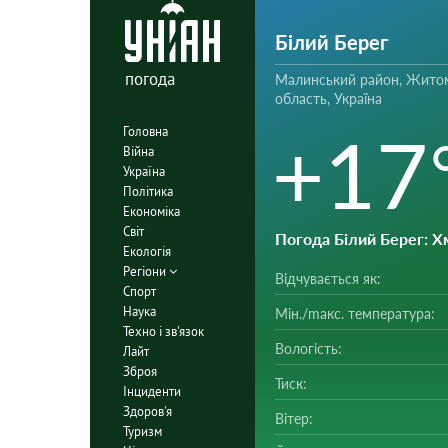
Білий Берег
погода
Малинський район, Жито
область, Україна
+17
Головна
Війна
Україна
Політика
Економіка
Світ
Погода Білий Берег
: Х
Екологія
Регіони
Відчувається як:
Спорт
Наука
Мін./mакс. температура:
Техно і зв'язок
Вологість:
Лайт
Зброя
Тиск:
Інциденти
Здоров'я
Вітер:
Туризм