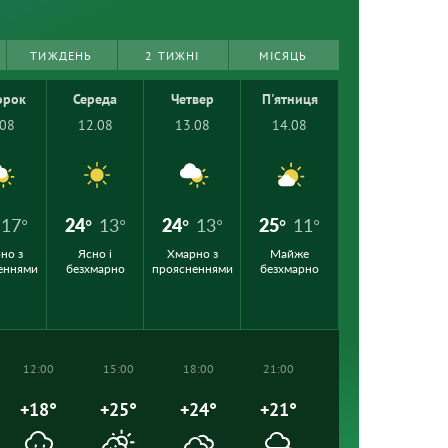
ТИЖДЕНЬ
2 ТИЖНІ
МІСЯЦЬ
орок
Середа
Четвер
П'ятниця
.08
12.08
13.08
14.08
17°
24°
13°
24°
13°
25°
11°
но з
Ясно і
Хмарно з
Майже
еннями
безхмарно
проясненнями
безхмарно
12:00
15:00
18:00
21:00
+18°
+25°
+24°
+21°