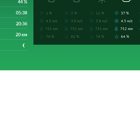
44 %
05:38
1 %
2 %
12 %
37 %
4.5 м/с
3.8 м/с
3.8 м/с
4.5 м/с
20:36
751 мм
751 мм
751 мм
752 мм
20 км
74 %
82 %
74 %
64 %