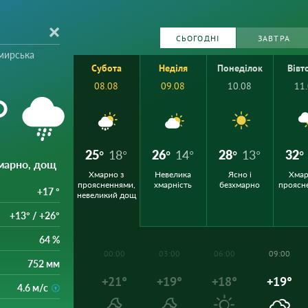
СЬОГОДНІ
ЗАВТРА
мирська
Субота
Неділя
Понеділок
Вівт
08.08
09.08
10.08
11
°
25°
18°
26°
14°
28°
13°
32°
марно, дощ
Хмарно з
Невелика
Ясно і
Хмар
проясненнями,
хмарність
безхмарно
проясн
+17 °
невеликий дощ
+13° / +26°
64 %
00:00
03:00
06:00
09:00
752 мм
+21°
+19°
+18°
+19°
4.6 м/с