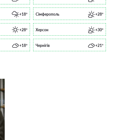
+18°
Сімферополь
+28°
+28°
Херсон
+30°
+18°
Чернігів
+21°