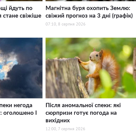
щі йдуть по
Магнітна буря охопить Землю:
я стане свіжіше
свіжий прогноз на 3 дні (графік)
07:10, 8 серпня 2026
спеки негода
Після аномальної спеки: які
: оголошено І
сюрпризи готує погода на
вихідних
12:00, 7 серпня 2026