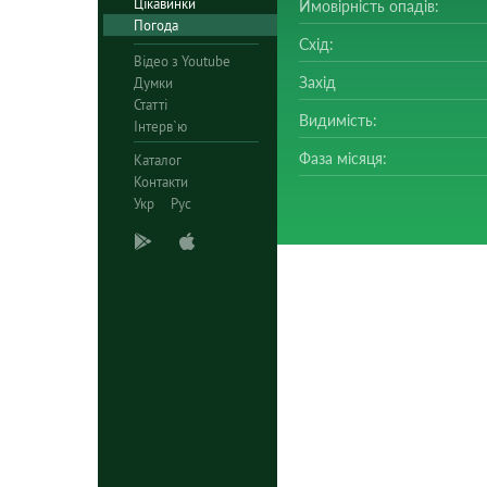
Цікавинки
Ймовірність опадів:
Погода
Схід:
Відео з Youtube
Захід
Думки
Статті
Видимість:
Інтерв`ю
Фаза місяця:
Каталог
Контакти
Укр
Рус