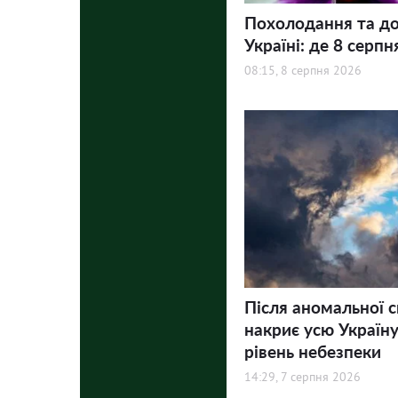
Похолодання та до
Україні: де 8 серпн
08:15, 8 серпня 2026
Після аномальної 
накриє усю Україну
рівень небезпеки
14:29, 7 серпня 2026