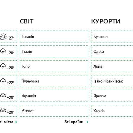
СВІТ
КУРОРТИ
Іспанія
Буковель
+27°
Італія
Одеса
+20°
Кіпр
Львів
+20°
Туреччина
Івано-Франківськ
+22°
Франція
Яремче
+20°
Єгипет
Харків
+20°
сі міста
Всі країни