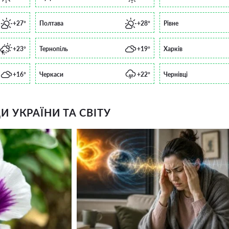
+27°
Полтава
+28°
Рівне
+23°
Тернопіль
+19°
Харків
+16°
Черкаси
+22°
Чернівці
 УКРАЇНИ ТА СВІТУ