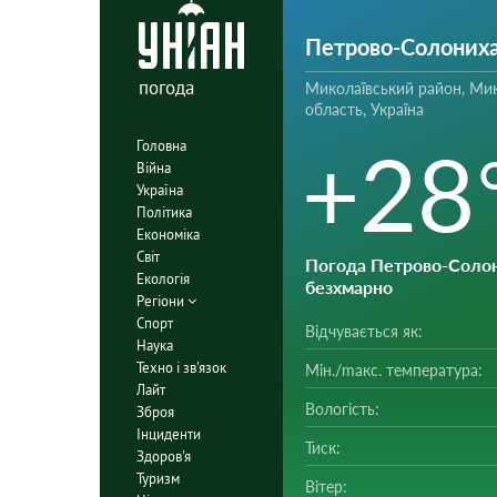
Петрово-Солоних
погода
Миколаївський район, Мик
область, Україна
+28
Головна
Війна
Україна
Політика
Економіка
Світ
Погода Петрово-Соло
Екологія
безхмарно
Регіони
Спорт
Відчувається як:
Наука
Техно і зв'язок
Мін./mакс. температура:
Лайт
Вологість:
Зброя
Інциденти
Тиск:
Здоров'я
Туризм
Вітер: