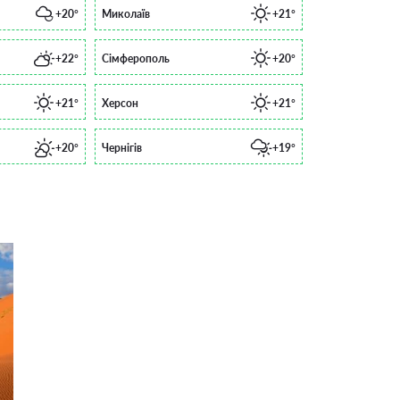
+20°
Миколаїв
+21°
+22°
Сімферополь
+20°
+21°
Херсон
+21°
+20°
Чернігів
+19°