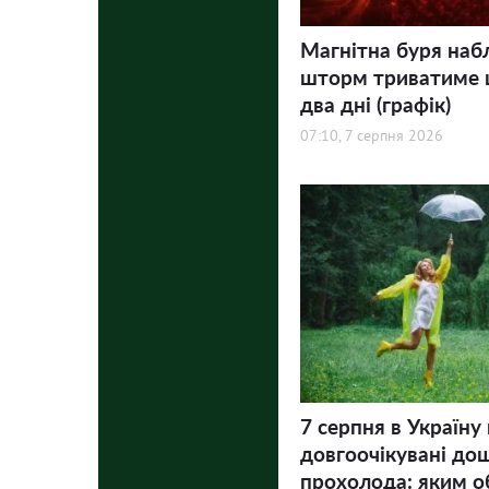
Магнітна буря наб
шторм триватиме
два дні (графік)
07:10, 7 серпня 2026
7 серпня в Україну
довгоочікувані дощ
прохолода: яким о