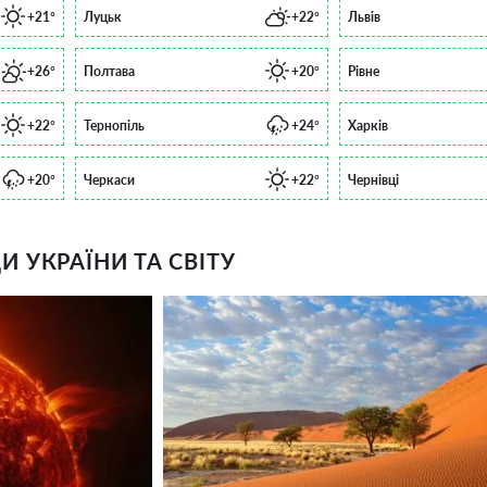
+21°
Луцьк
+22°
Львів
+26°
Полтава
+20°
Рівне
+22°
Тернопіль
+24°
Харків
+20°
Черкаси
+22°
Чернівці
 УКРАЇНИ ТА СВІТУ