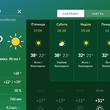
а
СЬОГОДНІ
ЗАВТРА
олаївська
П'ятниця
Субота
Неділя
Поне
07.08
08.08
09.08
10
°
38°
22°
38°
23°
32°
21°
32°
ниха
: Ясно і
Ясно і
Майже
Ясно і
Ясн
безхмарно
безхмарно
безхмарно
безх
+28 °
+22° / +39°
38 %
00:00
03:00
06:00
09:00
760 мм
+27°
+23°
+22°
+31°
4.3 м/с