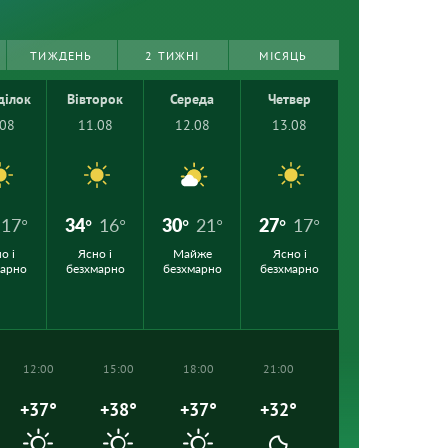
ТИЖДЕНЬ
2 ТИЖНІ
МІСЯЦЬ
ділок
Вівторок
Середа
Четвер
.08
11.08
12.08
13.08
17°
34°
16°
30°
21°
27°
17°
о і
Ясно і
Майже
Ясно і
марно
безхмарно
безхмарно
безхмарно
12:00
15:00
18:00
21:00
+37°
+38°
+37°
+32°