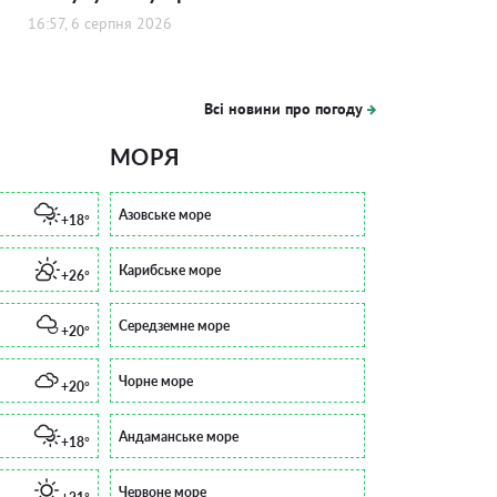
16:57, 6 серпня 2026
Всі новини про погоду
МОРЯ
Азовське море
+18°
Карибське море
+26°
Середземне море
+20°
Чорне море
+20°
Андаманське море
+18°
Червоне море