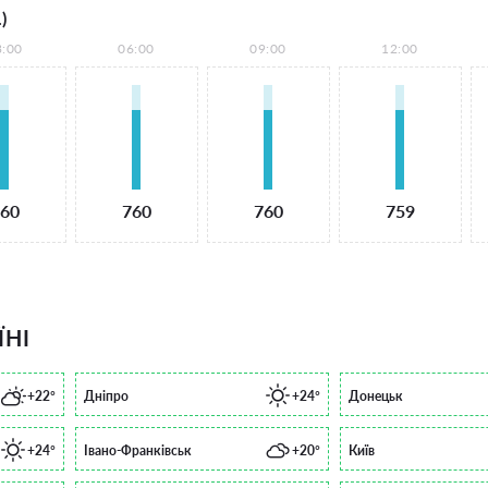
)
3:00
06:00
09:00
12:00
60
760
760
759
ЇНІ
+22°
Дніпро
+24°
Донецьк
+24°
Івано-Франківськ
+20°
Київ