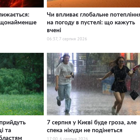
лижається:
Чи впливає глобальне потеплінн
 щонайменше
на погоду в пустелі: що кажуть
вчені
06:37, 7 серпня 2026
 прийдуть
7 серпня у Києві буде гроза, але
і та
спека нікуди не подінеться
бластям
17:00, 6 серпня 2026