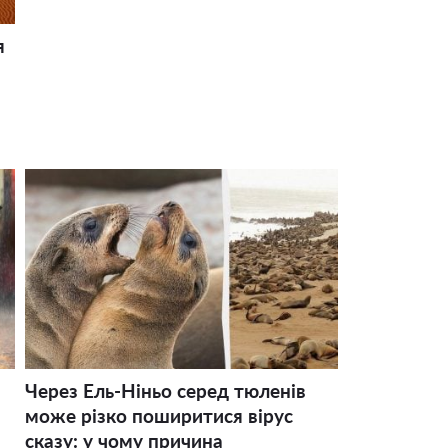
я
Через Ель-Ніньо серед тюленів
може різко поширитися вірус
сказу: у чому причина