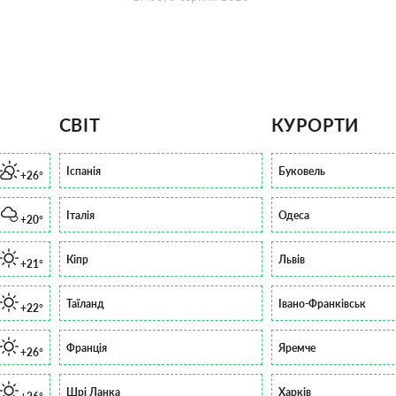
СВІТ
КУРОРТИ
Іспанія
Буковель
+26°
Італія
Одеса
+20°
Кіпр
Львів
+21°
Таїланд
Івано-Франківськ
+22°
Франція
Яремче
+26°
Шрі Ланка
Харків