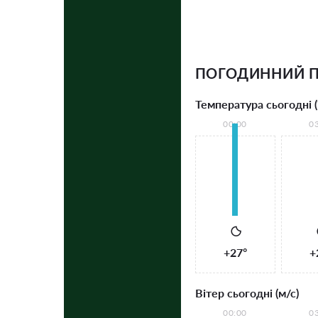
ПОГОДИННИЙ П
Температура сьогодні (
00:00
0
+27°
+
Вітер сьогодні (м/с)
00:00
0