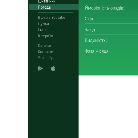
Цікавинки
Погода
Ймовірність опадів:
Відео з Youtube
Схід:
Думки
Захід
Статті
Інтерв`ю
Видимість:
Каталог
Фаза місяця:
Контакти
Укр
Рус