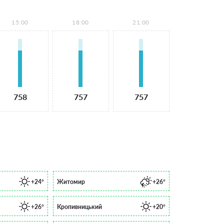
15:00
18:00
21:00
758
757
757
+24°
Житомир
+26°
+26°
Кропивницький
+20°