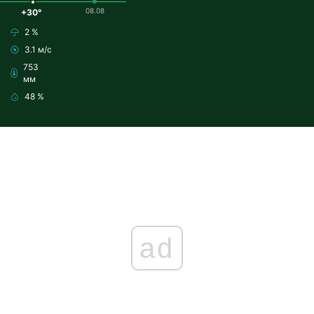
08.08
+30°
2 %
3.1 м/с
753
мм
48 %
ad