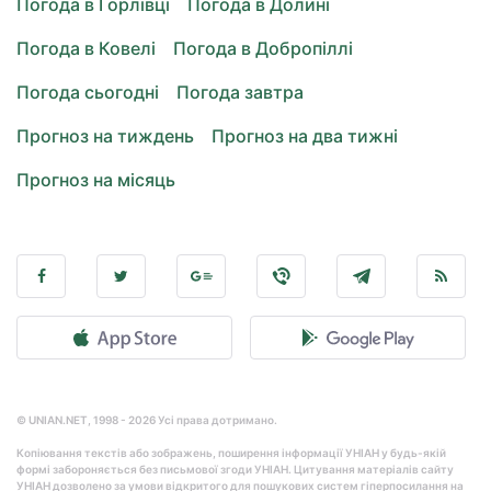
Погода в Горлівці
Погода в Долині
Погода в Ковелі
Погода в Добропіллі
Погода сьогодні
Погода завтра
Прогноз на тиждень
Прогноз на два тижні
Прогноз на місяць
© UNIAN.NET, 1998 - 2026 Усі права дотримано.
Копіювання текстів або зображень, поширення інформації УНІАН у будь-якій
формі забороняється без письмової згоди УНІАН. Цитування матеріалів сайту
УНІАН дозволено за умови відкритого для пошукових систем гіперпосилання на