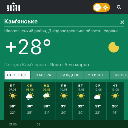
Кам'янське
Нікопольський район, Дніпропетровська область, Україна
+28°
Погода Кам'янське
: Ясно і безхмарно
СЬОГОДНІ
ЗАВТРА
ТИЖДЕНЬ
2 ТИЖНІ
МІСЯЦ
ПТ
СБ
НД
ПН
ВТ
СР
ЧТ
07.08
08.08
09.08
10.08
11.08
12.08
13.08
36°
36°
30°
31°
32°
31°
26°
22°
25°
21°
20°
20°
22°
16°
21:00
СБ