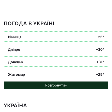
ПОГОДА В УКРАЇНІ
Вінниця
+25°
Дніпро
+30°
Донецьк
+31°
Житомир
+25°
Розгорнути
УКРАЇНА