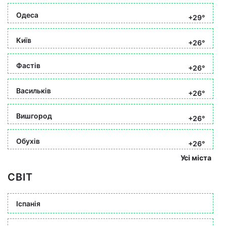
Одеса
+29°
Київ
+26°
Фастів
+26°
Васильків
+26°
Вишгород
+26°
Обухів
+26°
Усі міста
СВІТ
Іспанія