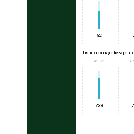
62
Тиск сьогодні (мм рт.ст.
00:00
0
738
7