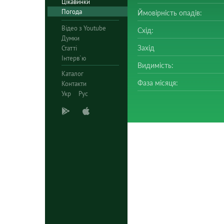
Цікавинки
Погода
Ймовірність опадів:
Відео з Youtube
Схід:
Думки
Захід
Статті
Інтерв`ю
Видимість:
Каталог
Фаза місяця:
Контакти
Укр
Рус