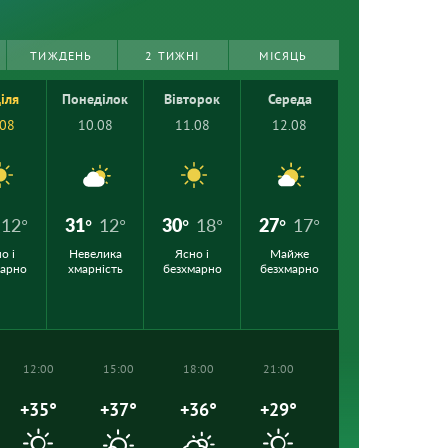
ТИЖДЕНЬ
2 ТИЖНІ
МІСЯЦЬ
іля
Понеділок
Вівторок
Середа
.08
10.08
11.08
12.08
12°
31°
12°
30°
18°
27°
17°
о і
Невелика
Ясно і
Майже
марно
хмарність
безхмарно
безхмарно
12:00
15:00
18:00
21:00
+35°
+37°
+36°
+29°