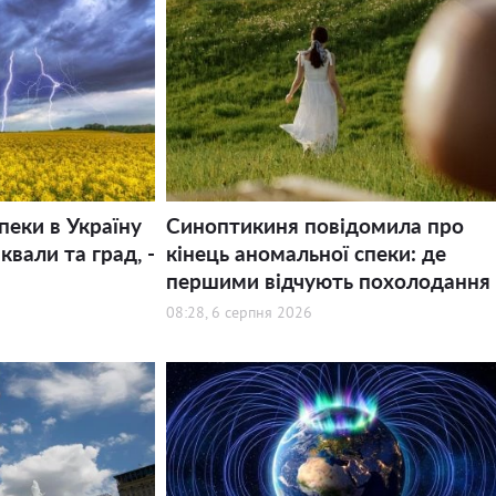
пеки в Україну
Синоптикиня повідомила про
квали та град, -
кінець аномальної спеки: де
першими відчують похолодання
08:28, 6 серпня 2026