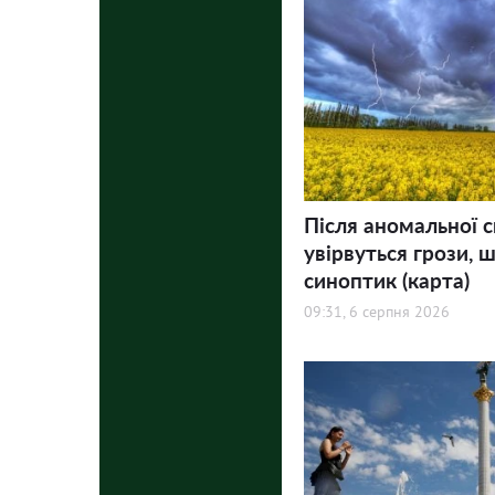
Після аномальної с
увірвуться грози, ш
синоптик (карта)
09:31, 6 серпня 2026