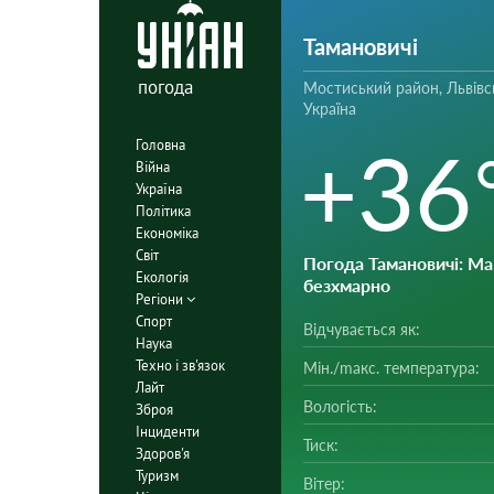
Тамановичі
погода
Мостиський район, Львівс
Україна
+36
Головна
Війна
Україна
Політика
Економіка
Світ
Погода Тамановичі
: М
Екологія
безхмарно
Регіони
Спорт
Відчувається як:
Наука
Техно і зв'язок
Мін./mакс. температура:
Лайт
Вологість:
Зброя
Інциденти
Тиск:
Здоров'я
Туризм
Вітер: