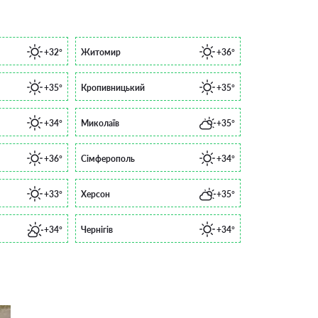
+32°
Житомир
+36°
+35°
Кропивницький
+35°
+34°
Миколаїв
+35°
+36°
Сімферополь
+34°
+33°
Херсон
+35°
+34°
Чернігів
+34°