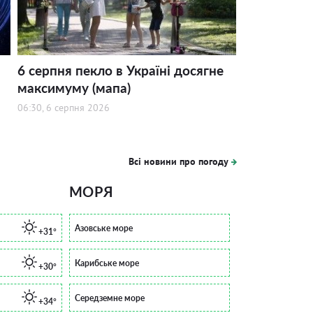
6 серпня пекло в Україні досягне
максимуму (мапа)
06:30, 6 серпня 2026
Всі новини про погоду
МОРЯ
Азовське море
+31°
Карибське море
+30°
Середземне море
+34°