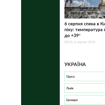
6 серпня спека в К
піку: температура 
до +39°
08:03, 6 серпня 2026
УКРАЇНА
Одеса
Львів
Бровари