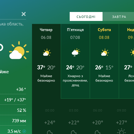
СЬОГОДНІ
ЗАВТРА
ька область,
Четвер
П'ятниця
Субота
Нед
06.08
07.08
08.08
09
°
37°
20°
24°
20°
26°
15°
27°
айже
Майже
Хмарно з
Майже
Ясн
безхмарно
проясненнями,
безхмарно
безх
дощ
+36 °
+19° / +37°
52 %
00:00
03:00
06:00
09:00
739 мм
+24°
+22°
+20°
+27°
3.5 м/с