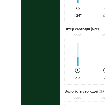
+24°
+
Вітер сьогодні (м/с)
00:00
0
2.2
Вологість сьогодні (%)
00:00
0