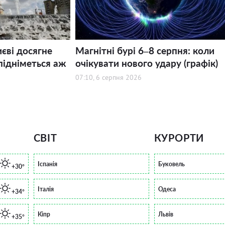
иєві досягне
Магнітні бурі 6–8 серпня: коли
підніметься аж
очікувати нового удару (графік)
07:10, 6 серпня 2026
СВІТ
КУРОРТИ
Іспанія
Буковель
+30°
Італія
Одеса
+34°
Кіпр
Львів
+35°