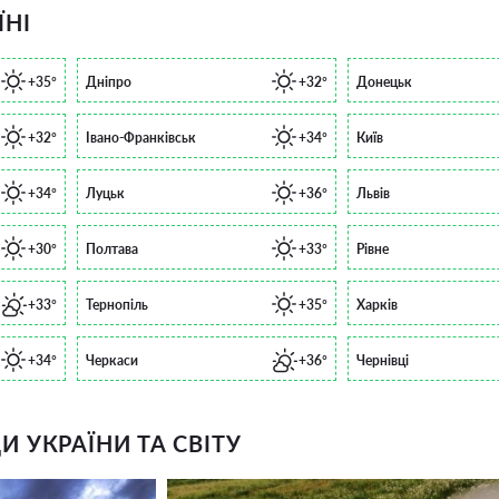
ЇНІ
+35°
Дніпро
+32°
Донецьк
+32°
Івано-Франківськ
+34°
Київ
+34°
Луцьк
+36°
Львів
+30°
Полтава
+33°
Рівне
+33°
Тернопіль
+35°
Харків
+34°
Черкаси
+36°
Чернівці
 УКРАЇНИ ТА СВІТУ