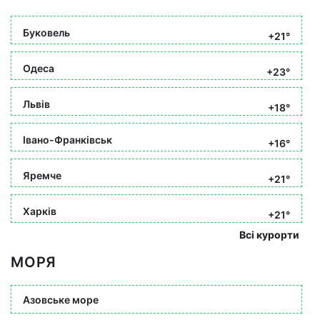
Буковель
+21°
Одеса
+23°
Львів
+18°
Івано-Франківськ
+16°
Яремче
+21°
Харків
+21°
Всі курорти
МОРЯ
Азовське море