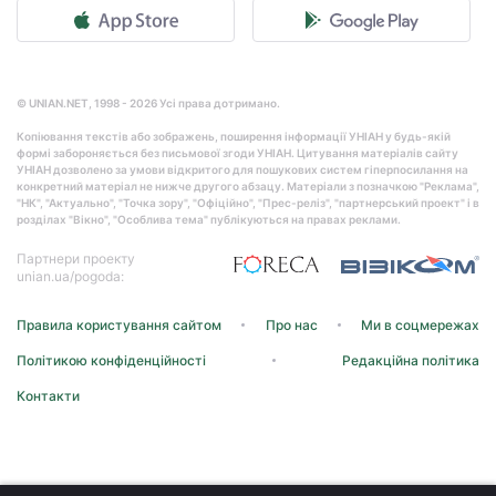
© UNIAN.NET, 1998 - 2026 Усі права дотримано.
Копіювання текстів або зображень, поширення інформації УНІАН у будь-якій
формі забороняється без письмової згоди УНІАН. Цитування матеріалів сайту
УНІАН дозволено за умови відкритого для пошукових систем гіперпосилання на
конкретний матеріал не нижче другого абзацу. Матеріали з позначкою "Реклама",
"НК", "Актуально", "Точка зору", "Офіційно", "Прес-реліз", "партнерський проект" і в
розділах "Вікно", "Особлива тема" публікуються на правах реклами.
Партнери проекту
unian.ua/pogoda:
Правила користування сайтом
Про нас
Ми в соцмережах
Політикою конфіденційності
Редакційна політика
Контакти