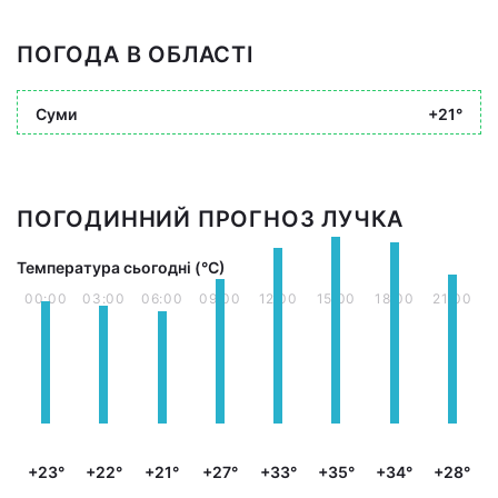
ПОГОДА В ОБЛАСТІ
Суми
+21°
ПОГОДИННИЙ ПРОГНОЗ ЛУЧКА
Температура сьогодні (°С)
00:00
03:00
06:00
09:00
12:00
15:00
18:00
21:00
+23°
+22°
+21°
+27°
+33°
+35°
+34°
+28°