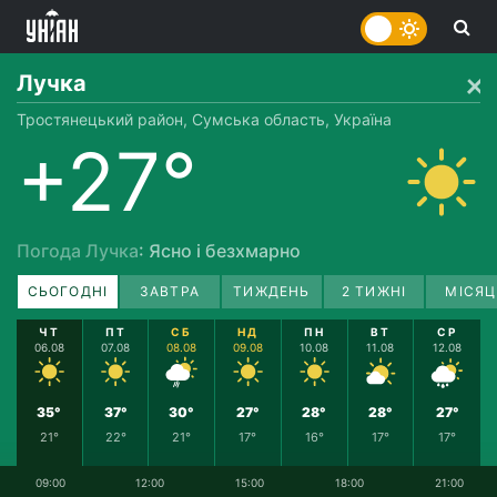
Лучка
Тростянецький район, Сумська область, Україна
+27°
Погода Лучка
: Ясно і безхмарно
СЬОГОДНІ
ЗАВТРА
ТИЖДЕНЬ
2 ТИЖНІ
МІСЯЦ
ЧТ
ПТ
СБ
НД
ПН
ВТ
СР
06.08
07.08
08.08
09.08
10.08
11.08
12.08
35°
37°
30°
27°
28°
28°
27°
21°
22°
21°
17°
16°
17°
17°
09:00
12:00
15:00
18:00
21:00