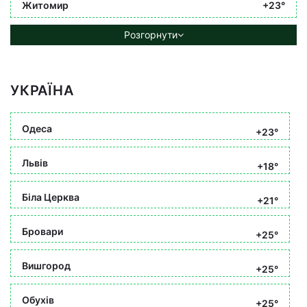
Житомир
+23°
Розгорнути
УКРАЇНА
Одеса
+23°
Львів
+18°
Біла Церква
+21°
Бровари
+25°
Вишгород
+25°
Обухів
+25°