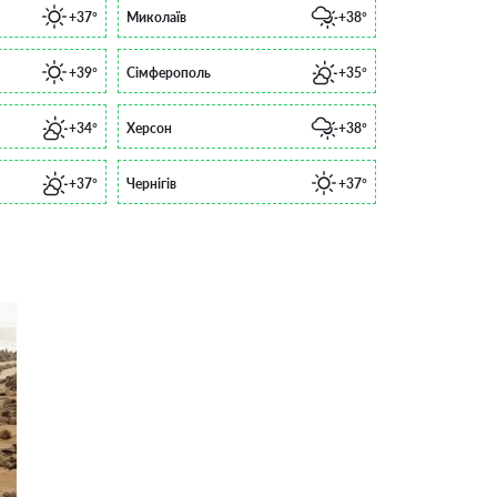
+37°
Миколаїв
+38°
+39°
Сімферополь
+35°
+34°
Херсон
+38°
+37°
Чернігів
+37°