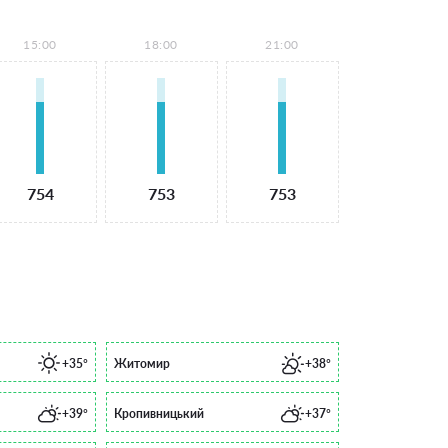
15:00
18:00
21:00
754
753
753
+35°
Житомир
+38°
+39°
Кропивницький
+37°