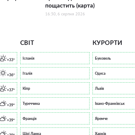
пощастить (карта)
16:30, 6 серпня 2026
СВІТ
КУРОРТИ
Іспанія
Буковель
+33°
Італія
Одеса
+36°
Кіпр
Львів
+37°
Туреччина
Івано-Франківськ
+39°
Франція
Яремче
+39°
Шрі Ланка
Харків