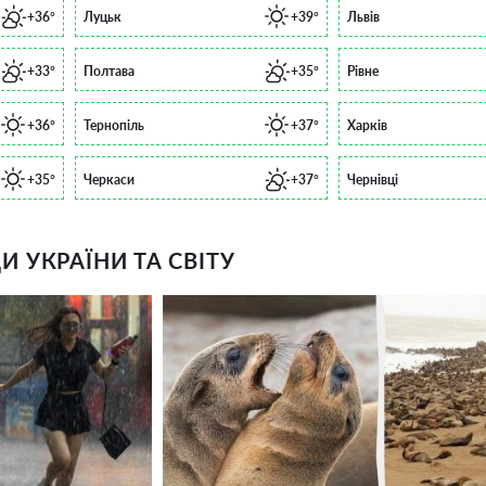
+36°
Луцьк
+39°
Львів
+33°
Полтава
+35°
Рівне
+36°
Тернопіль
+37°
Харків
+35°
Черкаси
+37°
Чернівці
 УКРАЇНИ ТА СВІТУ