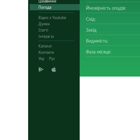
Цікавинки
Погода
Ймовірність опадів:
Відео з Youtube
Схід:
Думки
Захід
Статті
Інтерв`ю
Видимість:
Каталог
Фаза місяця:
Контакти
Укр
Рус