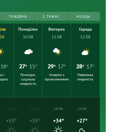
ТИЖДЕНЬ
2 ТИЖНІ
МІСЯЦЬ
іля
Понеділок
Вівторок
Середа
.08
10.08
11.08
12.08
18°
27°
15°
29°
17°
28°
17°
о і
Похмуро,
Хмарно з
Невелика
марно
суцільна
проясненнями
хмарність
хмарність
12:00
15:00
18:00
21:00
+33°
+35°
+34°
+27°