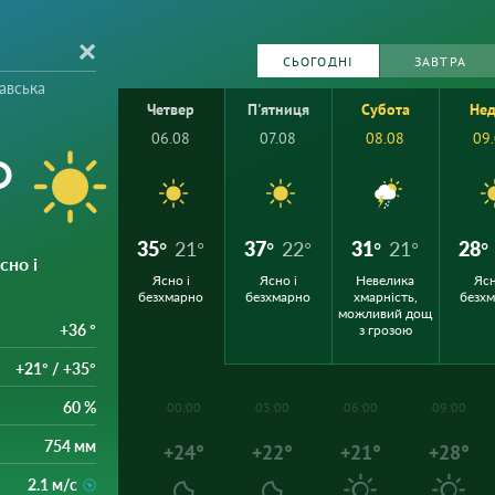
СЬОГОДНІ
ЗАВТРА
авська
Четвер
П'ятниця
Субота
Нед
06.08
07.08
08.08
09
°
35°
21°
37°
22°
31°
21°
28°
Ясно і
Ясно і
Ясно і
Невелика
Ясн
безхмарно
безхмарно
хмарність,
безх
можливий дощ
+36 °
з грозою
+21° / +35°
60 %
00:00
03:00
06:00
09:00
754 мм
+24°
+22°
+21°
+28°
2.1 м/с