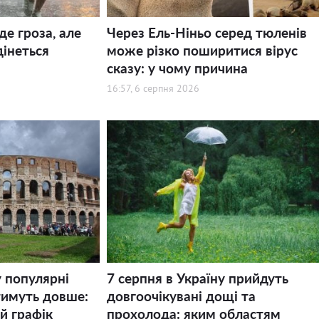
де гроза, але
Через Ель-Ніньо серед тюленів
дінеться
може різко поширитися вірус
сказу: у чому причина
16:57, 6 серпня 2026
у популярні
7 серпня в Україну прийдуть
тимуть довше:
довгоочікувані дощі та
й графік
прохолода: яким областям