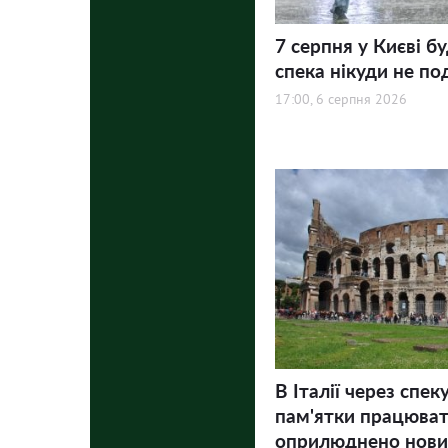
7 серпня у Києві бу
спека нікуди не по
17:00, 6 серпня 2026
В Італії через спек
пам'ятки працюва
оприлюднено нови