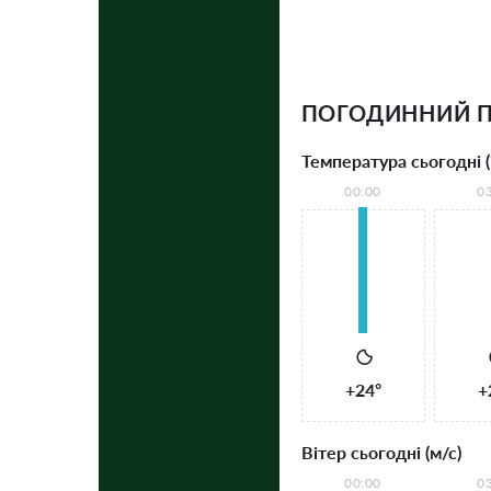
ПОГОДИННИЙ П
Температура сьогодні (
00:00
0
+24°
+
Вітер сьогодні (м/с)
00:00
0