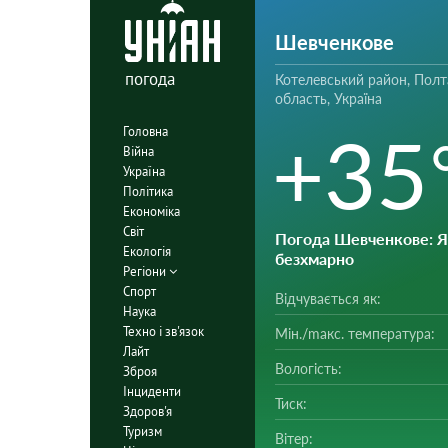
Шевченкове
погода
Котелевський район, Полт
область, Україна
+35
Головна
Війна
Україна
Політика
Економіка
Світ
Погода Шевченкове
: 
Екологія
безхмарно
Регіони
Спорт
Відчувається як:
Наука
Техно і зв'язок
Мін./mакс. температура:
Лайт
Вологість:
Зброя
Інциденти
Тиск:
Здоров'я
Туризм
Вітер: