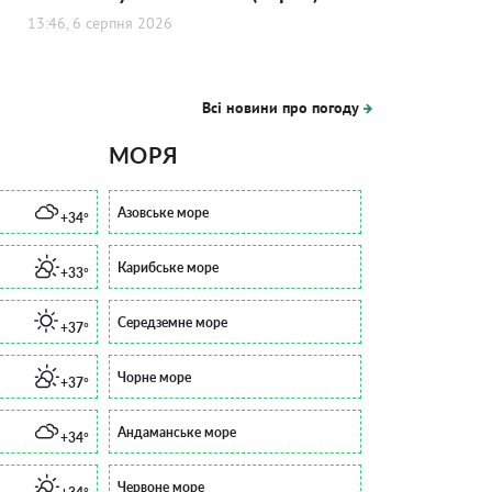
13:46, 6 серпня 2026
Всі новини про погоду
МОРЯ
Азовське море
+34°
Карибське море
+33°
Середземне море
+37°
Чорне море
+37°
Андаманське море
+34°
Червоне море