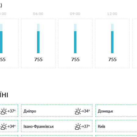
)
3:00
06:00
09:00
12:00
55
755
755
755
ЇНІ
+37°
Дніпро
+34°
Донецьк
+34°
Івано-Франківськ
+37°
Київ