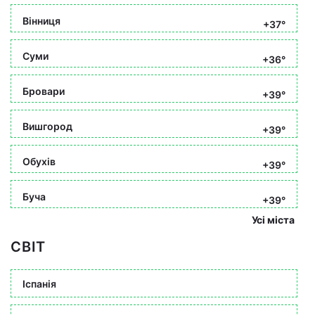
Вінниця
+37°
Суми
+36°
Бровари
+39°
Вишгород
+39°
Обухів
+39°
Буча
+39°
Усі міста
СВІТ
Іспанія