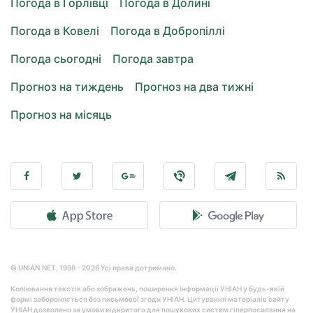
Погода в Горлівці
Погода в Долині
Погода в Ковелі
Погода в Добропіллі
Погода сьогодні
Погода завтра
Прогноз на тиждень
Прогноз на два тижні
Прогноз на місяць
© UNIAN.NET, 1998 - 2026 Усі права дотримано.
Копіювання текстів або зображень, поширення інформації УНІАН у будь-якій
формі забороняється без письмової згоди УНІАН. Цитування матеріалів сайту
УНІАН дозволено за умови відкритого для пошукових систем гіперпосилання на