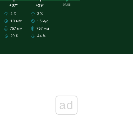
07.08
+37°
+29°
2 %
2 %
1.0 м/с
1.5 м/с
757 мм
757 мм
29 %
44 %
ad