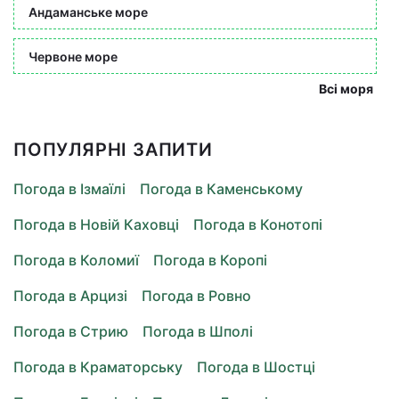
Андаманське море
Червоне море
Всі моря
ПОПУЛЯРНІ ЗАПИТИ
Погода в Ізмаїлі
Погода в Каменському
Погода в Новій Каховці
Погода в Конотопі
Погода в Коломиї
Погода в Коропі
Погода в Арцизі
Погода в Ровно
Погода в Стрию
Погода в Шполі
Погода в Краматорську
Погода в Шостці