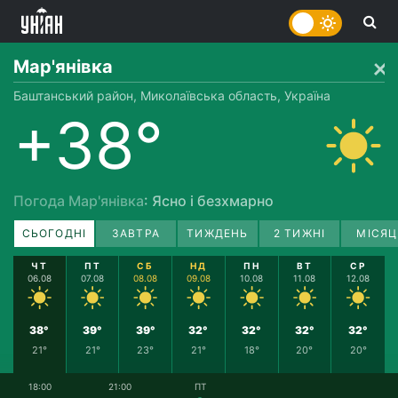
Мар'янівка
Баштанський район, Миколаївська область, Україна
+38°
Погода Мар'янівка
: Ясно і безхмарно
СЬОГОДНІ
ЗАВТРА
ТИЖДЕНЬ
2 ТИЖНІ
МІСЯЦ
ЧТ
ПТ
СБ
НД
ПН
ВТ
СР
06.08
07.08
08.08
09.08
10.08
11.08
12.08
38°
39°
39°
32°
32°
32°
32°
21°
21°
23°
21°
18°
20°
20°
18:00
21:00
ПТ