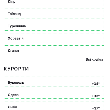
Кіпр
Таїланд
Туреччина
Хорватія
Єгипет
Всі країни
КУРОРТИ
Буковель
+34°
Одеса
+33°
Львів
+37°