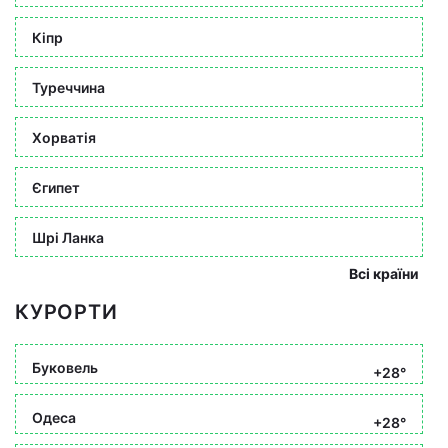
Кіпр
Туреччина
Хорватія
Єгипет
Шрі Ланка
Всі країни
КУРОРТИ
Буковель
+28°
Одеса
+28°