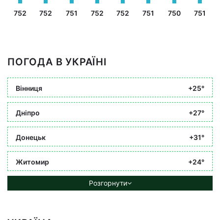
752
752
751
752
752
751
750
751
ПОГОДА В УКРАЇНІ
Вінниця
+25°
Дніпро
+27°
Донецьк
+31°
Житомир
+24°
Розгорнути