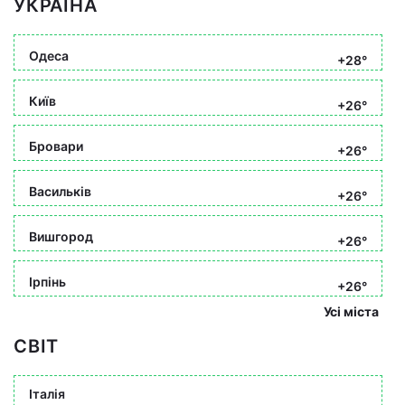
УКРАЇНА
Одеса
+28°
Київ
+26°
Бровари
+26°
Васильків
+26°
Вишгород
+26°
Ірпінь
+26°
Усі міста
СВІТ
Італія