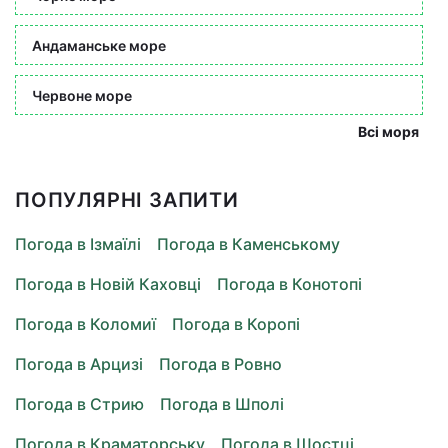
Андаманське море
Червоне море
Всі моря
ПОПУЛЯРНІ ЗАПИТИ
Погода в Ізмаїлі
Погода в Каменському
Погода в Новій Каховці
Погода в Конотопі
Погода в Коломиї
Погода в Коропі
Погода в Арцизі
Погода в Ровно
Погода в Стрию
Погода в Шполі
Погода в Краматорську
Погода в Шостці