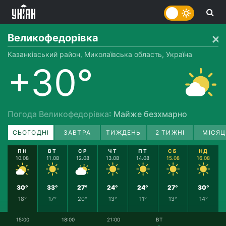
Великофедорівка
Казанківський район, Миколаївська область, Україна
+30°
Погода Великофедорівка
: Майже безхмарно
СЬОГОДНІ
ЗАВТРА
ТИЖДЕНЬ
2 ТИЖНІ
МІСЯЦ
ПН
ВТ
СР
ЧТ
ПТ
СБ
НД
10.08
11.08
12.08
13.08
14.08
15.08
16.08
30°
33°
27°
24°
24°
27°
30°
18°
17°
20°
13°
11°
13°
14°
15:00
18:00
21:00
ВТ