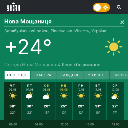
Нова Мощаниця
Здолбунівський район, Рівненська область, Україна
+24°
Погода Нова Мощаниця
: Ясно і безхмарно
СЬОГОДНІ
ЗАВТРА
ТИЖДЕНЬ
2 ТИЖНІ
МІСЯЦ
ЧТ
ПТ
СБ
НД
ПН
ВТ
СР
06.08
07.08
08.08
09.08
10.08
11.08
12.08
38°
30°
26°
25°
29°
31°
27°
22°
22°
15°
13°
12°
16°
17°
06:00
09:00
12:00
15:00
18:00