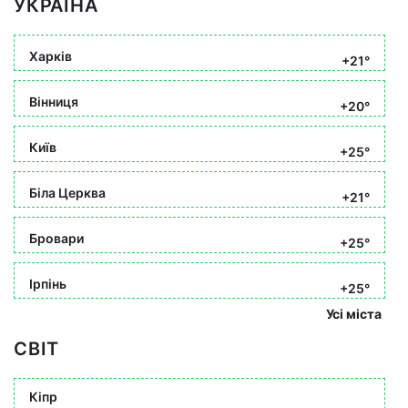
УКРАЇНА
Харків
+21°
Вінниця
+20°
Київ
+25°
Біла Церква
+21°
Бровари
+25°
Ірпінь
+25°
Усі міста
СВІТ
Кіпр