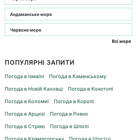
Андаманське море
Червоне море
Всі моря
ПОПУЛЯРНІ ЗАПИТИ
Погода в Ізмаїлі
Погода в Каменському
Погода в Новій Каховці
Погода в Конотопі
Погода в Коломиї
Погода в Коропі
Погода в Арцизі
Погода в Ровно
Погода в Стрию
Погода в Шполі
Погода в Краматорську
Погода в Шостці