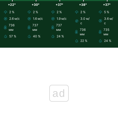
+22°
+30°
+37°
+38°
+37°
2 %
2 %
2 %
2 %
5 %
2.6 м/с
1.6 м/с
1.9 м/с
3.0 м/
3.6 м/
с
с
736
737
737
мм
мм
мм
736
735
мм
мм
57 %
40 %
24 %
22 %
24 %
ad