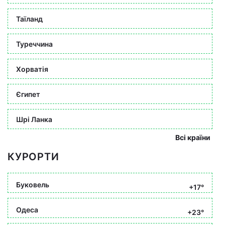
Таїланд
Туреччина
Хорватія
Єгипет
Шрі Ланка
Всі країни
КУРОРТИ
Буковель
+17°
Одеса
+23°