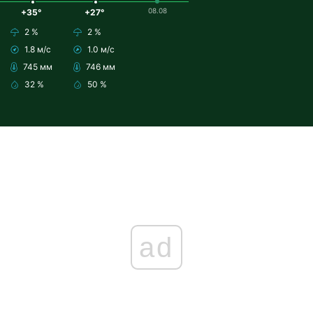
08.08
+35°
+27°
2 %
2 %
1.8 м/с
1.0 м/с
745 мм
746 мм
32 %
50 %
ad