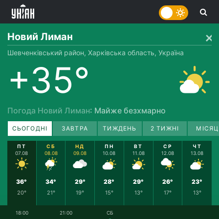
Новий Лиман
Шевченківський район, Харківська область, Україна
+35°
Погода Новий Лиман
: Майже безхмарно
СЬОГОДНІ
ЗАВТРА
ТИЖДЕНЬ
2 ТИЖНІ
МІСЯЦ
ПТ
СБ
НД
ПН
ВТ
СР
ЧТ
07.08
08.08
09.08
10.08
11.08
12.08
13.08
36°
34°
29°
28°
29°
26°
23°
20°
21°
19°
15°
13°
17°
13°
18:00
21:00
СБ