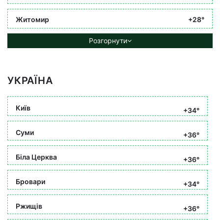
Житомир
+28°
Розгорнути
УКРАЇНА
Київ
+34°
Суми
+36°
Біла Церква
+36°
Бровари
+34°
Ржищів
+36°