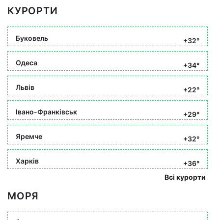
КУРОРТИ
Буковель
+32°
Одеса
+34°
Львів
+22°
Івано-Франківськ
+29°
Яремче
+32°
Харків
+36°
Всі курорти
МОРЯ