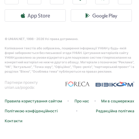
© UNIAN.NET, 1998 - 2026 Усі права дотримано.
Копіювання текстів або зображень, поширення інформації УНІАН у будь-якій
формі забороняється без письмової згоди УНІАН. Цитування матеріалів сайту
УНІАН дозволено за умови відкритого для пошукових систем гіперпосилання на
конкретний матеріал не нижче другого абзацу. Матеріали з позначкою "Реклама",
"НК", "Актуально", "Точка зору", "Офіційно", "Прес-реліз", "партнерський проект" і в
розділах "Вікно", "Особлива тема" публікуються на правах реклами.
Партнери проекту
unian.ua/pogoda:
Правила користування сайтом
Про нас
Ми в соцмережах
Політикою конфіденційності
Редакційна політика
Контакти