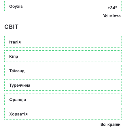
Обухів
+34°
Усі міста
СВІТ
Італія
Кіпр
Таїланд
Туреччина
Франція
Хорватія
Всі країни