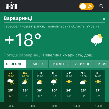
Варваринці
Теребовлянський район, Тернопільська область, Україна
+18°
Погода Варваринці
: Невелика хмарність, дощ
СЬОГОДНІ
ЗАВТРА
ТИЖДЕНЬ
2 ТИЖНІ
МІСЯЦ
СБ
НД
ПН
ВТ
СР
ЧТ
ПТ
08.08
09.08
10.08
11.08
12.08
13.08
14.08
25°
26°
30°
30°
24°
25°
27°
17°
15°
15°
19°
14°
14°
12°
03:00
06:00
09:00
12:00
15:00