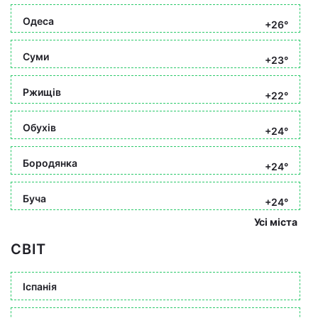
Одеса
+26°
Суми
+23°
Ржищів
+22°
Обухів
+24°
Бородянка
+24°
Буча
+24°
Усі міста
СВІТ
Іспанія