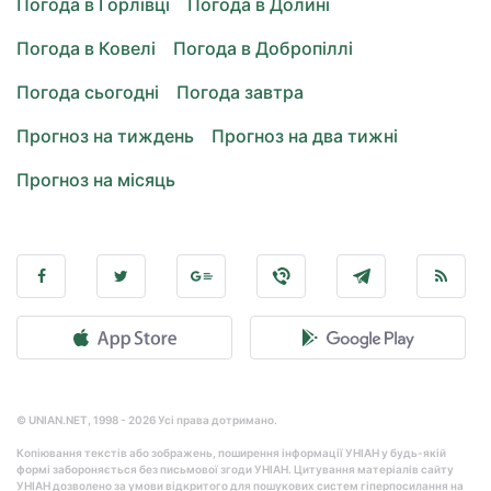
Погода в Горлівці
Погода в Долині
Погода в Ковелі
Погода в Добропіллі
Погода сьогодні
Погода завтра
Прогноз на тиждень
Прогноз на два тижні
Прогноз на місяць
© UNIAN.NET, 1998 - 2026 Усі права дотримано.
Копіювання текстів або зображень, поширення інформації УНІАН у будь-якій
формі забороняється без письмової згоди УНІАН. Цитування матеріалів сайту
УНІАН дозволено за умови відкритого для пошукових систем гіперпосилання на