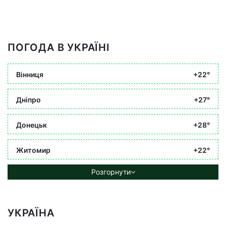
ПОГОДА В УКРАЇНІ
Вінниця
+22°
Дніпро
+27°
Донецьк
+28°
Житомир
+22°
Розгорнути
УКРАЇНА