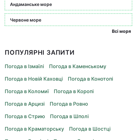
Андаманське море
Червоне море
Всі моря
ПОПУЛЯРНІ ЗАПИТИ
Погода в Ізмаїлі
Погода в Каменському
Погода в Новій Каховці
Погода в Конотопі
Погода в Коломиї
Погода в Коропі
Погода в Арцизі
Погода в Ровно
Погода в Стрию
Погода в Шполі
Погода в Краматорську
Погода в Шостці