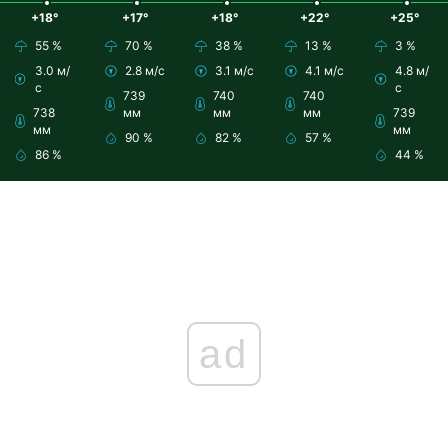
+18°
+17°
+18°
+22°
+25°
55 %
70 %
38 %
13 %
3 %
3.0 м/
2.8 м/с
3.1 м/с
4.1 м/с
4.8 м/
с
с
739
740
740
738
мм
мм
мм
739
мм
мм
90 %
82 %
57 %
86 %
44 %
ad