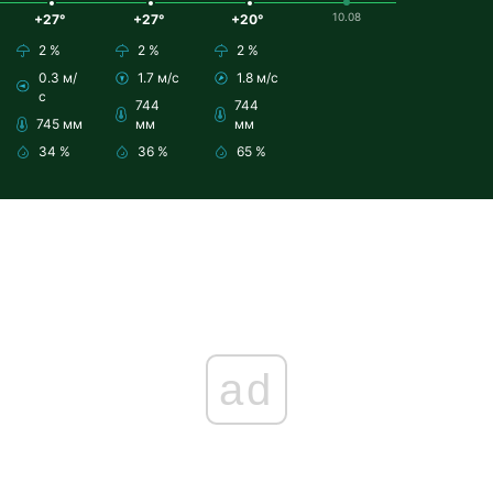
10.08
+27°
+27°
+20°
2 %
2 %
2 %
0.3 м/
1.7 м/с
1.8 м/с
с
744
744
745 мм
мм
мм
34 %
36 %
65 %
ad