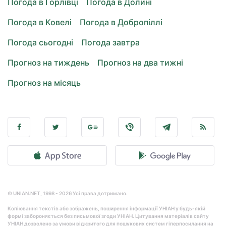
Погода в Горлівці
Погода в Долині
Погода в Ковелі
Погода в Добропіллі
Погода сьогодні
Погода завтра
Прогноз на тиждень
Прогноз на два тижні
Прогноз на місяць
© UNIAN.NET, 1998 - 2026 Усі права дотримано.
Копіювання текстів або зображень, поширення інформації УНІАН у будь-якій
формі забороняється без письмової згоди УНІАН. Цитування матеріалів сайту
УНІАН дозволено за умови відкритого для пошукових систем гіперпосилання на