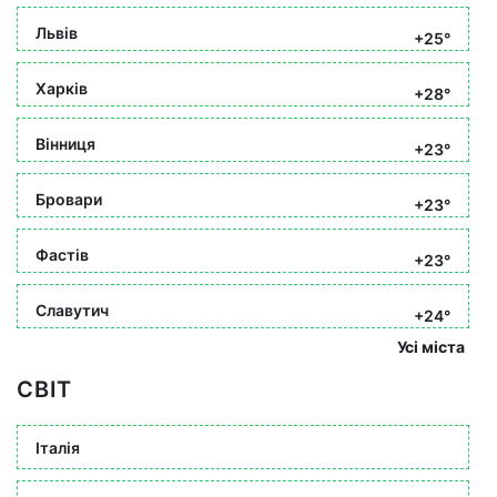
Львів
+25°
Харків
+28°
Вінниця
+23°
Бровари
+23°
Фастів
+23°
Славутич
+24°
Усі міста
СВІТ
Італія