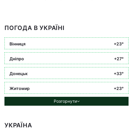
ПОГОДА В УКРАЇНІ
Вінниця
+23°
Дніпро
+27°
Донецьк
+33°
Житомир
+23°
Розгорнути
УКРАЇНА