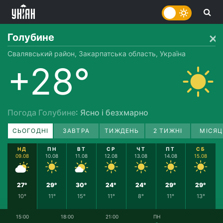
Голубине
Свалявський район, Закарпатська область, Україна
+28°
Погода Голубине
: Ясно і безхмарно
СЬОГОДНІ
ЗАВТРА
ТИЖДЕНЬ
2 ТИЖНІ
МІСЯЦ
НД
ПН
ВТ
СР
ЧТ
ПТ
СБ
09.08
10.08
11.08
12.08
13.08
14.08
15.08
27°
29°
30°
24°
24°
29°
29°
10°
11°
15°
11°
8°
11°
13°
15:00
18:00
21:00
ПН