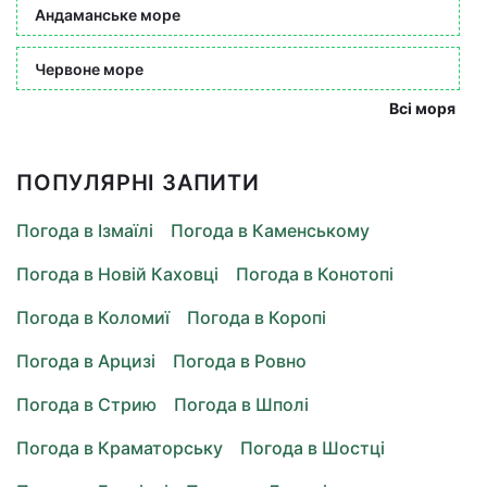
Андаманське море
Червоне море
Всі моря
ПОПУЛЯРНІ ЗАПИТИ
Погода в Ізмаїлі
Погода в Каменському
Погода в Новій Каховці
Погода в Конотопі
Погода в Коломиї
Погода в Коропі
Погода в Арцизі
Погода в Ровно
Погода в Стрию
Погода в Шполі
Погода в Краматорську
Погода в Шостці