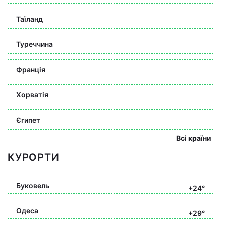
Таїланд
Туреччина
Франція
Хорватія
Єгипет
Всі країни
КУРОРТИ
Буковель
+24°
Одеса
+29°