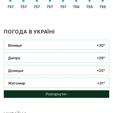
757
757
757
757
757
756
755
755
ПОГОДА В УКРАЇНІ
Вінниця
+30°
Дніпро
+29°
Донецьк
+25°
Житомир
+31°
Розгорнути