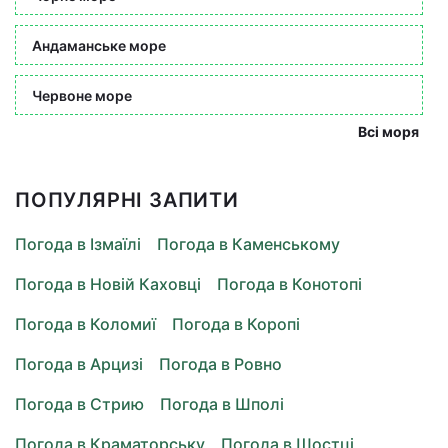
Андаманське море
Червоне море
Всі моря
ПОПУЛЯРНІ ЗАПИТИ
Погода в Ізмаїлі
Погода в Каменському
Погода в Новій Каховці
Погода в Конотопі
Погода в Коломиї
Погода в Коропі
Погода в Арцизі
Погода в Ровно
Погода в Стрию
Погода в Шполі
Погода в Краматорську
Погода в Шостці