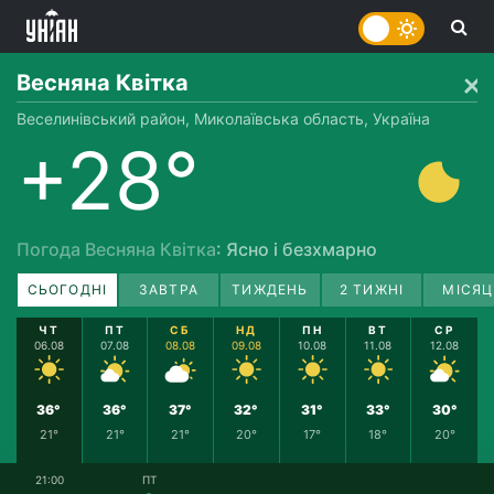
Весняна Квітка
Веселинівський район, Миколаївська область, Україна
+28°
Погода Весняна Квітка
: Ясно і безхмарно
СЬОГОДНІ
ЗАВТРА
ТИЖДЕНЬ
2 ТИЖНІ
МІСЯЦ
ЧТ
ПТ
СБ
НД
ПН
ВТ
СР
06.08
07.08
08.08
09.08
10.08
11.08
12.08
36°
36°
37°
32°
31°
33°
30°
21°
21°
21°
20°
17°
18°
20°
21:00
ПТ