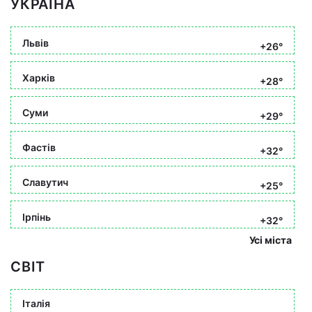
УКРАЇНА
Львів
+26°
Харків
+28°
Суми
+29°
Фастів
+32°
Славутич
+25°
Ірпінь
+32°
Усі міста
СВІТ
Італія