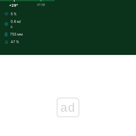
07.08
+29°
5 %
0.6 м/
с
755 мм
47 %
ad