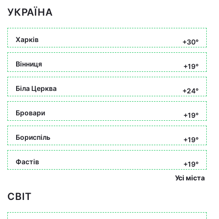
УКРАЇНА
Харків
+30°
Вінниця
+19°
Біла Церква
+24°
Бровари
+19°
Бориспіль
+19°
Фастів
+19°
Усі міста
СВІТ