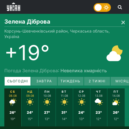
Зелена Діброва
Корсунь-Шевченківський район, Черкаська область,
Україна
+19°
Погода Зелена Діброва
: Невелика хмарність
СЬОГОДНІ
ЗАВТРА
ТИЖДЕНЬ
2 ТИЖНІ
МІСЯЦ
СБ
НД
ПН
ВТ
СР
ЧТ
ПТ
08.08
09.08
10.08
11.08
12.08
13.08
14.08
26°
24°
27°
31°
24°
23°
26°
19°
15°
13°
14°
13°
12°
12°