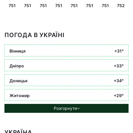
751
751
751
751
751
751
751
752
ПОГОДА В УКРАЇНІ
Вінниця
+31°
Дніпро
+33°
Донецьк
+34°
Житомир
+29°
Розгорнути
УКРАЇНА