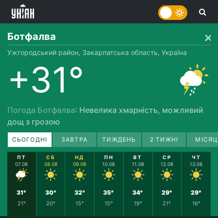
Ботфалва
Ужгородський район, Закарпатська область, Україна
+31°
Погода Ботфалва
: Невелика хмарність, можливий
дощ з грозою
СЬОГОДНІ
ЗАВТРА
ТИЖДЕНЬ
2 ТИЖНІ
МІСЯЦ
ПТ
СБ
НД
ПН
ВТ
СР
ЧТ
07.08
08.08
09.08
10.08
11.08
12.08
13.08
31°
30°
32°
35°
34°
29°
29°
21°
20°
15°
15°
19°
21°
16°