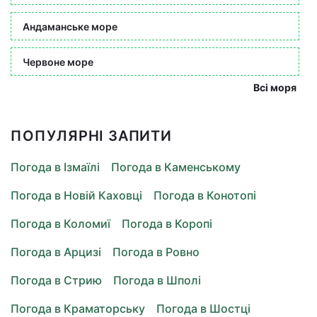
Андаманське море
Червоне море
Всі моря
ПОПУЛЯРНІ ЗАПИТИ
Погода в Ізмаїлі
Погода в Каменському
Погода в Новій Каховці
Погода в Конотопі
Погода в Коломиї
Погода в Коропі
Погода в Арцизі
Погода в Ровно
Погода в Стрию
Погода в Шполі
Погода в Краматорську
Погода в Шостці