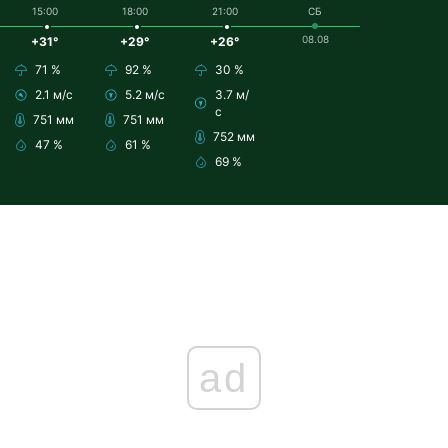
15:00
18:00
21:00
СБ
08.08
+31°
+29°
+26°
71 %
92 %
30 %
2.1 м/с
5.2 м/с
3.7 м/
с
751 мм
751 мм
752 мм
47 %
61 %
69 %
ad