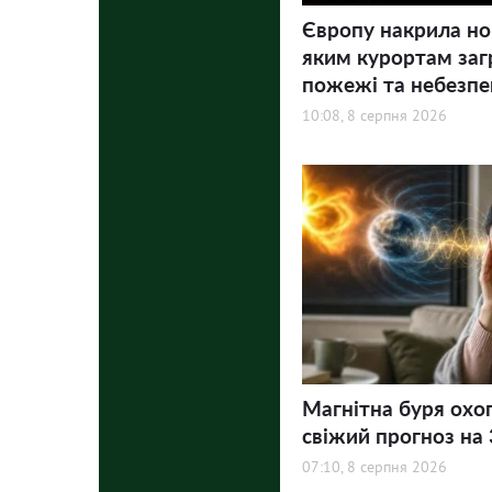
Європу накрила но
яким курортам заг
пожежі та небезпе
10:08, 8 серпня 2026
Магнітна буря охо
свіжий прогноз на 3
07:10, 8 серпня 2026