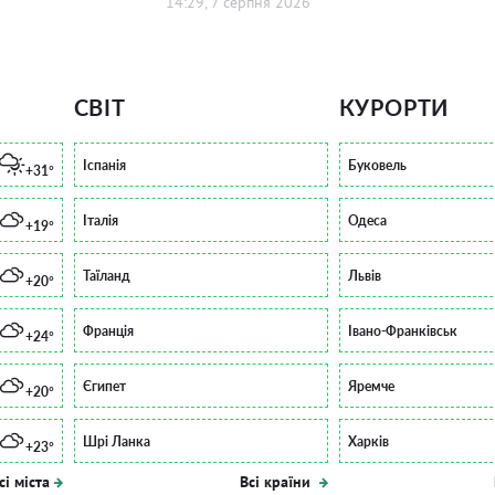
14:29, 7 серпня 2026
СВІТ
КУРОРТИ
Іспанія
Буковель
+31°
Італія
Одеса
+19°
Таїланд
Львів
+20°
Франція
Івано-Франківськ
+24°
Єгипет
Яремче
+20°
Шрі Ланка
Харків
+23°
сі міста
Всі країни