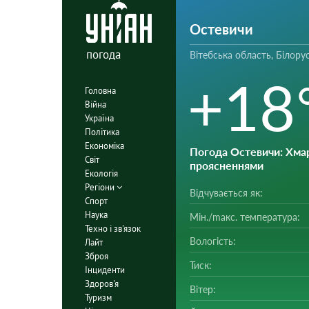
Остевичи
погода
Вітебська область, Білору
+18
Головна
Війна
Україна
Політика
Економіка
Погода Остевичи
: Хма
Світ
проясненнями
Екологія
Регіони
Відчувається як:
Спорт
Наука
Мін./mакс. температура:
Техно і зв'язок
Вологість:
Лайт
Зброя
Тиск:
Інциденти
Здоров'я
Вітер:
Туризм