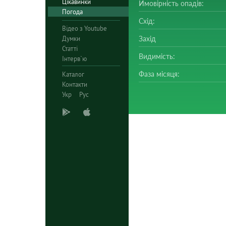
Цікавинки
Ймовірність опадів:
Погода
Схід:
Відео з Youtube
Думки
Захід
Статті
Видимість:
Інтерв`ю
Фаза місяця:
Каталог
Контакти
Укр
Рус