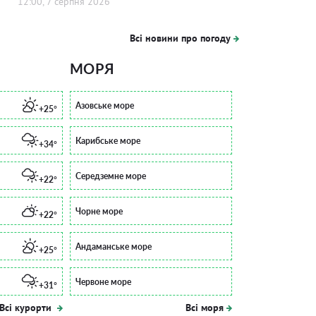
12:00, 7 серпня 2026
Всі новини про погоду
МОРЯ
Азовське море
+25°
Карибське море
+34°
Середземне море
+22°
Чорне море
+22°
Андаманське море
+25°
Червоне море
+31°
Всі курорти
Всі моря