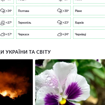
+34°
Полтава
+30°
Рівне
+27°
Тернопіль
+23°
Харків
+17°
Черкаси
+24°
Чернівці
 УКРАЇНИ ТА СВІТУ