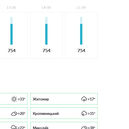
15:00
18:00
21:00
754
754
754
+33°
Житомир
+17°
+20°
Кропивницький
+31°
+22°
Миколаїв
+38°