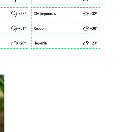
+23°
Сімферополь
+32°
+31°
Херсон
+38°
+20°
Чернігів
+23°