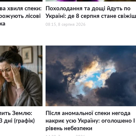
ва хвиля спеки:
Похолодання та дощі йдуть по
рожують лісові
Україні: де 8 серпня стане свіжі
ка
08:15, 8 серпня 2026
пить Землю:
Після аномальної спеки негода
 дні (графік)
накриє усю Україну: оголошено І
рівень небезпеки