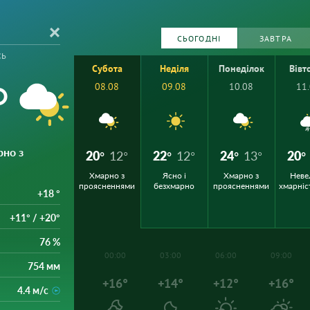
СЬОГОДНІ
ЗАВТРА
сь
Субота
Неділя
Понеділок
Вівт
°
08.08
09.08
10.08
11
рно з
20°
12°
22°
12°
24°
13°
20°
Хмарно з
Ясно і
Хмарно з
Неве
проясненнями
безхмарно
проясненнями
хмарніс
+18 °
+11° / +20°
76 %
00:00
03:00
06:00
09:00
754 мм
+16°
+14°
+12°
+16°
4.4 м/с