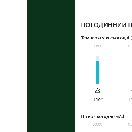
ПОГОДИННИЙ П
Температура сьогодні (
00:00
0
+16°
+
Вітер сьогодні (м/с)
00:00
0