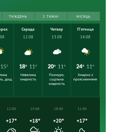
ТИЖДЕНЬ
2 ТИЖНІ
МІСЯЦЬ
орок
Середа
Четвер
П'ятниця
.08
12.08
13.08
14.08
15°
18°
11°
20°
11°
24°
11°
лика
Невелика
Похмуро,
Хмарно з
ть, дощ
хмарність
суцільна
проясненнями
хмарність
12:00
15:00
18:00
21:00
+17°
+18°
+20°
+17°