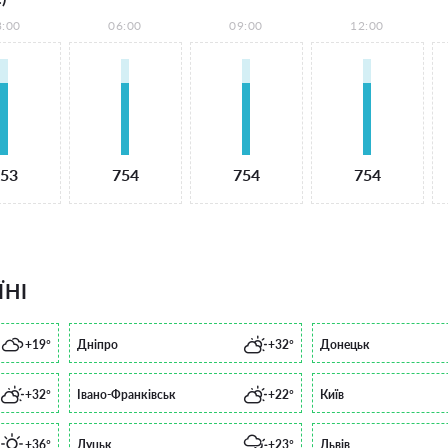
3:00
06:00
09:00
12:00
53
754
754
754
ЇНІ
+19°
Дніпро
+32°
Донецьк
+32°
Івано-Франківськ
+22°
Київ
+36°
Луцьк
+23°
Львів