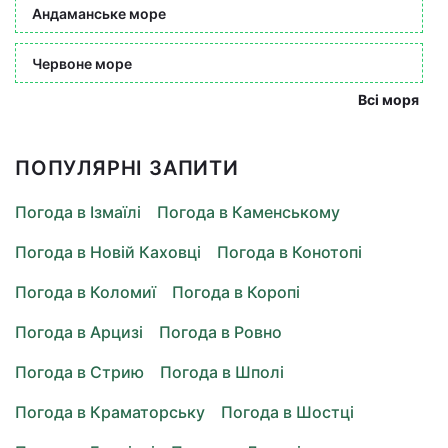
Андаманське море
Червоне море
Всі моря
ПОПУЛЯРНІ ЗАПИТИ
Погода в Ізмаїлі
Погода в Каменському
Погода в Новій Каховці
Погода в Конотопі
Погода в Коломиї
Погода в Коропі
Погода в Арцизі
Погода в Ровно
Погода в Стрию
Погода в Шполі
Погода в Краматорську
Погода в Шостці