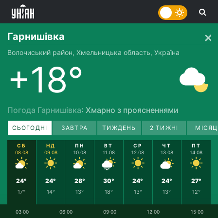
Гарнишівка
Волочиський район, Хмельницька область, Україна
+18°
Погода Гарнишівка
: Хмарно з проясненнями
СЬОГОДНІ
ЗАВТРА
ТИЖДЕНЬ
2 ТИЖНІ
МІСЯЦ
СБ
НД
ПН
ВТ
СР
ЧТ
ПТ
08.08
09.08
10.08
11.08
12.08
13.08
14.08
24°
24°
28°
30°
24°
24°
27°
17°
14°
13°
18°
13°
13°
12°
03:00
06:00
09:00
12:00
15:00