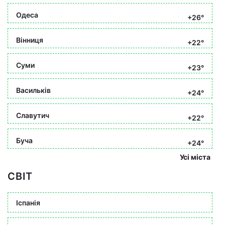
Одеса
+26°
Вінниця
+22°
Суми
+23°
Васильків
+24°
Славутич
+22°
Буча
+24°
Усі міста
СВІТ
Іспанія