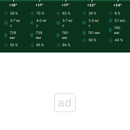
+18°
+17°
+17°
+22°
+24°
28 %
70 %
63 %
28 %
8 %
4.7 м/
4.0 м/
3.7 м/
3.4 м/
5.1 м/с
с
с
с
с
740
739
739
740
741 мм
мм
мм
мм
мм
56 %
44 %
82 %
85 %
84 %
ad