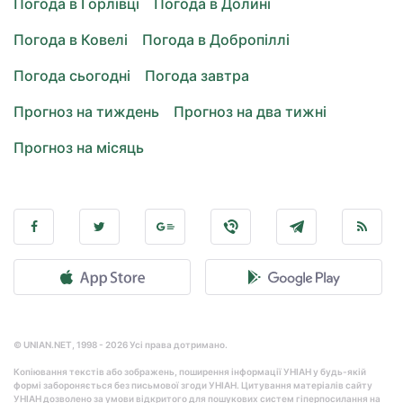
Погода в Горлівці
Погода в Долині
Погода в Ковелі
Погода в Добропіллі
Погода сьогодні
Погода завтра
Прогноз на тиждень
Прогноз на два тижні
Прогноз на місяць
© UNIAN.NET, 1998 - 2026 Усі права дотримано.
Копіювання текстів або зображень, поширення інформації УНІАН у будь-якій
формі забороняється без письмової згоди УНІАН. Цитування матеріалів сайту
УНІАН дозволено за умови відкритого для пошукових систем гіперпосилання на