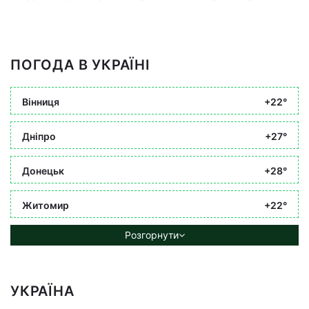
ПОГОДА В УКРАЇНІ
Вінниця
+22°
Дніпро
+27°
Донецьк
+28°
Житомир
+22°
Розгорнути
УКРАЇНА