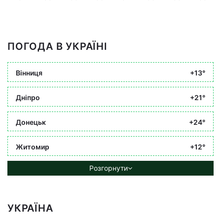
ПОГОДА В УКРАЇНІ
Вінниця
+13°
Дніпро
+21°
Донецьк
+24°
Житомир
+12°
Розгорнути
УКРАЇНА