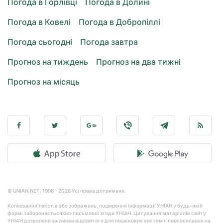
Погода в Горлівці
Погода в Долині
Погода в Ковелі
Погода в Добропіллі
Погода сьогодні
Погода завтра
Прогноз на тиждень
Прогноз на два тижні
Прогноз на місяць
© UNIAN.NET, 1998 - 2026 Усі права дотримано.
Копіювання текстів або зображень, поширення інформації УНІАН у будь-якій
формі забороняється без письмової згоди УНІАН. Цитування матеріалів сайту
УНІАН дозволено за умови відкритого для пошукових систем гіперпосилання на