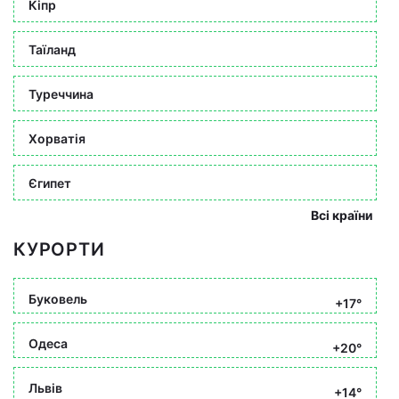
Кіпр
Таїланд
Туреччина
Хорватія
Єгипет
Всі країни
КУРОРТИ
Буковель
+17°
Одеса
+20°
Львів
+14°