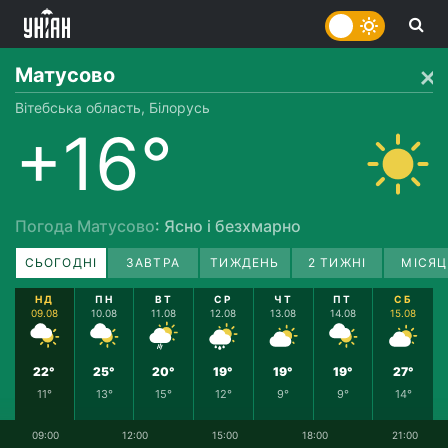
Матусово
Вітебська область, Білорусь
+16°
Погода Матусово
: Ясно і безхмарно
СЬОГОДНІ
ЗАВТРА
ТИЖДЕНЬ
2 ТИЖНІ
МІСЯЦ
НД
ПН
ВТ
СР
ЧТ
ПТ
СБ
09.08
10.08
11.08
12.08
13.08
14.08
15.08
22°
25°
20°
19°
19°
19°
27°
11°
13°
15°
12°
9°
9°
14°
09:00
12:00
15:00
18:00
21:00