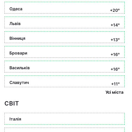
Одеса
+20°
Львів
+14°
Вінниця
+13°
Бровари
+16°
Васильків
+16°
Славутич
+11°
Усі міста
СВІТ
Італія