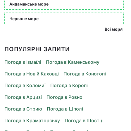
Андаманське море
Червоне море
Всі моря
ПОПУЛЯРНІ ЗАПИТИ
Погода в Ізмаїлі
Погода в Каменському
Погода в Новій Каховці
Погода в Конотопі
Погода в Коломиї
Погода в Коропі
Погода в Арцизі
Погода в Ровно
Погода в Стрию
Погода в Шполі
Погода в Краматорську
Погода в Шостці