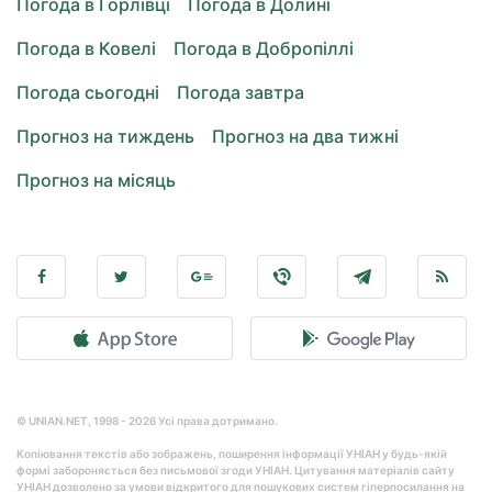
Погода в Горлівці
Погода в Долині
Погода в Ковелі
Погода в Добропіллі
Погода сьогодні
Погода завтра
Прогноз на тиждень
Прогноз на два тижні
Прогноз на місяць
© UNIAN.NET, 1998 - 2026 Усі права дотримано.
Копіювання текстів або зображень, поширення інформації УНІАН у будь-якій
формі забороняється без письмової згоди УНІАН. Цитування матеріалів сайту
УНІАН дозволено за умови відкритого для пошукових систем гіперпосилання на