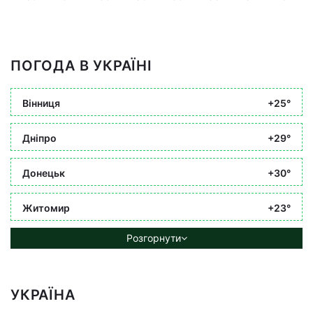
ПОГОДА В УКРАЇНІ
Вінниця
+25°
Дніпро
+29°
Донецьк
+30°
Житомир
+23°
Розгорнути
УКРАЇНА