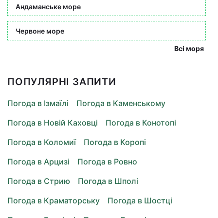
Андаманське море
Червоне море
Всі моря
ПОПУЛЯРНІ ЗАПИТИ
Погода в Ізмаїлі
Погода в Каменському
Погода в Новій Каховці
Погода в Конотопі
Погода в Коломиї
Погода в Коропі
Погода в Арцизі
Погода в Ровно
Погода в Стрию
Погода в Шполі
Погода в Краматорську
Погода в Шостці