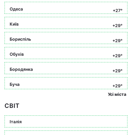
Одеса
+27°
Київ
+29°
Бориспіль
+29°
Обухів
+29°
Бородянка
+29°
Буча
+29°
Усі міста
СВІТ
Італія