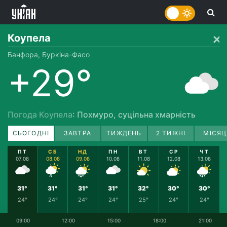
Коупела
Банфора, Буркіна-Фасо
+29°
Погода Коупела
: Похмуро, суцільна хмарність
СЬОГОДНІ
ЗАВТРА
ТИЖДЕНЬ
2 ТИЖНІ
МІСЯЦ
ПТ
СБ
НД
ПН
ВТ
СР
ЧТ
07.08
08.08
09.08
10.08
11.08
12.08
13.08
31°
31°
31°
31°
32°
30°
30°
24°
24°
24°
24°
25°
24°
24°
09:00
12:00
15:00
18:00
21:00