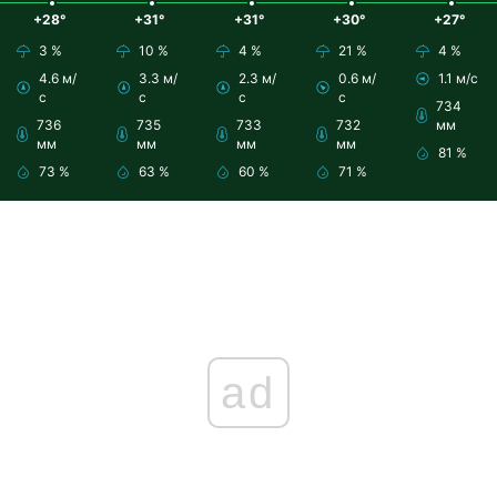
+28°
+31°
+31°
+30°
+27°
3 %
10 %
4 %
21 %
4 %
4.6 м/
3.3 м/
2.3 м/
0.6 м/
1.1 м/с
с
с
с
с
734
736
735
733
732
мм
мм
мм
мм
мм
81 %
73 %
63 %
60 %
71 %
ad