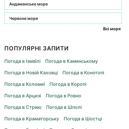
Андаманське море
Червоне море
Всі моря
ПОПУЛЯРНІ ЗАПИТИ
Погода в Ізмаїлі
Погода в Каменському
Погода в Новій Каховці
Погода в Конотопі
Погода в Коломиї
Погода в Коропі
Погода в Арцизі
Погода в Ровно
Погода в Стрию
Погода в Шполі
Погода в Краматорську
Погода в Шостці