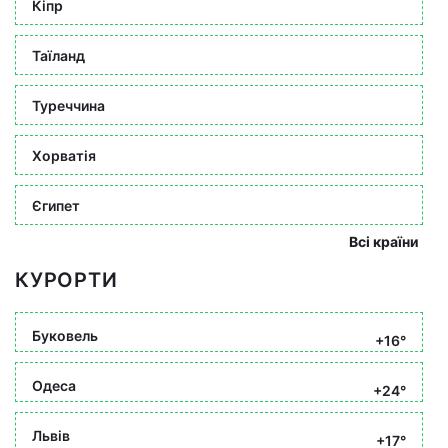
Кіпр
Таїланд
Туреччина
Хорватія
Єгипет
Всі країни
КУРОРТИ
Буковель
+16°
Одеса
+24°
Львів
+17°