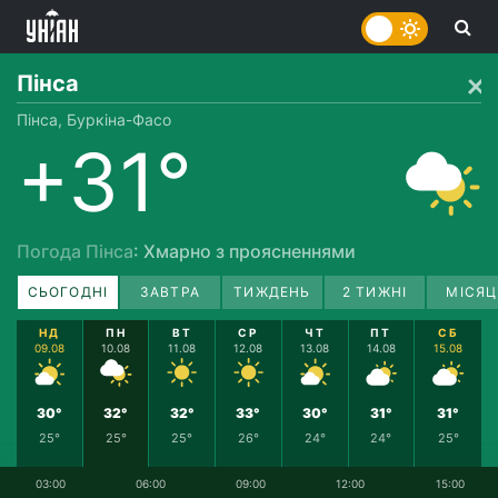
Пінса
Пінса, Буркіна-Фасо
+31°
Погода Пінса
: Хмарно з проясненнями
СЬОГОДНІ
ЗАВТРА
ТИЖДЕНЬ
2 ТИЖНІ
МІСЯЦ
НД
ПН
ВТ
СР
ЧТ
ПТ
СБ
09.08
10.08
11.08
12.08
13.08
14.08
15.08
30°
32°
32°
33°
30°
31°
31°
25°
25°
25°
26°
24°
24°
25°
03:00
06:00
09:00
12:00
15:00