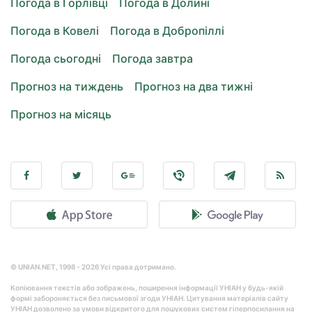
Погода в Горлівці
Погода в Долині
Погода в Ковелі
Погода в Добропіллі
Погода сьогодні
Погода завтра
Прогноз на тиждень
Прогноз на два тижні
Прогноз на місяць
© UNIAN.NET, 1998 - 2026 Усі права дотримано.
Копіювання текстів або зображень, поширення інформації УНІАН у будь-якій
формі забороняється без письмової згоди УНІАН. Цитування матеріалів сайту
УНІАН дозволено за умови відкритого для пошукових систем гіперпосилання на