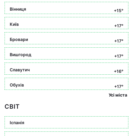
Вінниця
+15°
Київ
+17°
Бровари
+17°
Вишгород
+17°
Славутич
+16°
Обухів
+17°
Усі міста
СВІТ
Іспанія