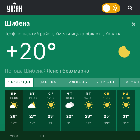
Шибена
Теофіпольський район, Хмельницька область, Україна
+20°
Погода Шибена
: Ясно і безхмарно
СЬОГОДНІ
ЗАВТРА
ТИЖДЕНЬ
2 ТИЖНІ
МІСЯЦ
ПН
ВТ
СР
ЧТ
ПТ
СБ
НД
10.08
11.08
12.08
13.08
14.08
15.08
16.08
26°
27°
23°
22°
23°
25°
31°
12°
17°
11°
11°
11°
13°
15°
21:00
ВТ