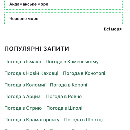
Андаманське море
Червоне море
Всі моря
ПОПУЛЯРНІ ЗАПИТИ
Погода в Ізмаїлі
Погода в Каменському
Погода в Новій Каховці
Погода в Конотопі
Погода в Коломиї
Погода в Коропі
Погода в Арцизі
Погода в Ровно
Погода в Стрию
Погода в Шполі
Погода в Краматорську
Погода в Шостці