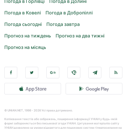
Погода в Горлівці
Погода в Долині
Погода в Ковелі
Погода в Добропіллі
Погода сьогодні
Погода завтра
Прогноз на тиждень
Прогноз на два тижні
Прогноз на місяць
© UNIAN.NET, 1998 - 2026 Усі права дотримано.
Копіювання текстів або зображень, поширення інформації УНІАН у будь-якій
формі забороняється без письмової згоди УНІАН. Цитування матеріалів сайту
УНІАН дозволено за умови відкритого для пошукових систем гіперпосилання на