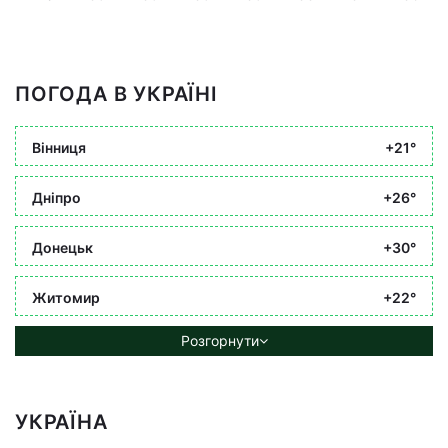
ПОГОДА В УКРАЇНІ
Вінниця
+21°
Дніпро
+26°
Донецьк
+30°
Житомир
+22°
Розгорнути
УКРАЇНА