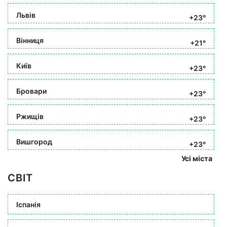
Львів
+23°
Вінниця
+21°
Київ
+23°
Бровари
+23°
Ржищів
+23°
Вишгород
+23°
Усі міста
СВІТ
Іспанія