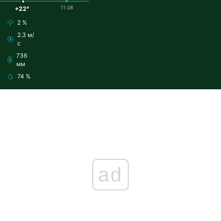
11.08
+22°
2 %
2.3 м/
с
736
мм
74 %
ad