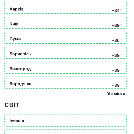
Харків
+34°
Київ
+39°
Суми
+36°
Бориспіль
+39°
Вишгород
+39°
Бородянка
+39°
Усі міста
СВІТ
Іспанія