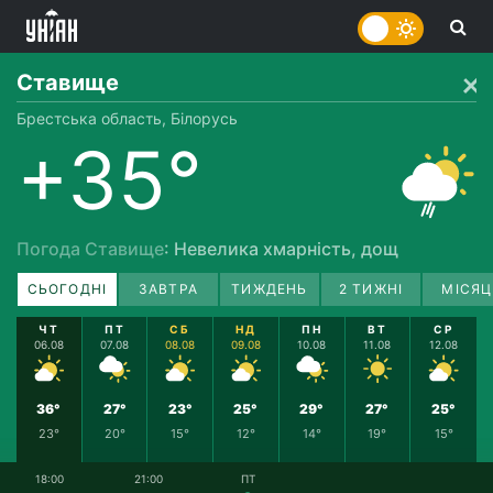
Ставище
Брестська область, Білорусь
+35°
Погода Ставище
: Невелика хмарність, дощ
СЬОГОДНІ
ЗАВТРА
ТИЖДЕНЬ
2 ТИЖНІ
МІСЯЦ
ЧТ
ПТ
СБ
НД
ПН
ВТ
СР
06.08
07.08
08.08
09.08
10.08
11.08
12.08
36°
27°
23°
25°
29°
27°
25°
23°
20°
15°
12°
14°
19°
15°
18:00
21:00
ПТ