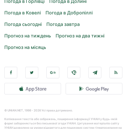
Погода в Горлівці
Погода в Долині
Погода в Ковелі
Погода в Добропіллі
Погода сьогодні
Погода завтра
Прогноз на тиждень
Прогноз на два тижні
Прогноз на місяць
© UNIAN.NET, 1998 - 2026 Усі права дотримано.
Копіювання текстів або зображень, поширення інформації УНІАН у будь-якій
формі забороняється без письмової згоди УНІАН. Цитування матеріалів сайту
УНІАН дозволено за умови відкритого для пошукових систем гіперпосилання на