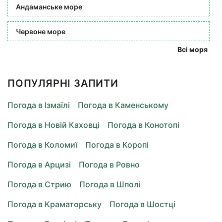
Андаманське море
Червоне море
Всі моря
ПОПУЛЯРНІ ЗАПИТИ
Погода в Ізмаїлі
Погода в Каменському
Погода в Новій Каховці
Погода в Конотопі
Погода в Коломиї
Погода в Коропі
Погода в Арцизі
Погода в Ровно
Погода в Стрию
Погода в Шполі
Погода в Краматорську
Погода в Шостці