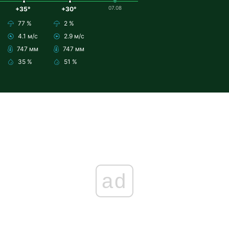
07.08
+35°
+30°
77 %
2 %
4.1 м/с
2.9 м/с
747 мм
747 мм
35 %
51 %
ad