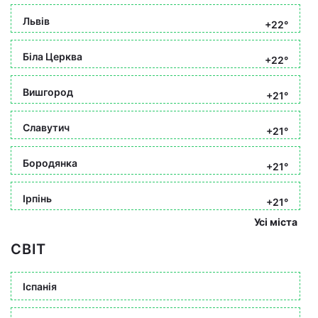
Львів
+22°
Біла Церква
+22°
Вишгород
+21°
Славутич
+21°
Бородянка
+21°
Ірпінь
+21°
Усі міста
СВІТ
Іспанія