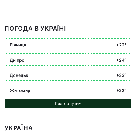
ПОГОДА В УКРАЇНІ
Вінниця
+22°
Дніпро
+24°
Донецьк
+33°
Житомир
+22°
Розгорнути
УКРАЇНА