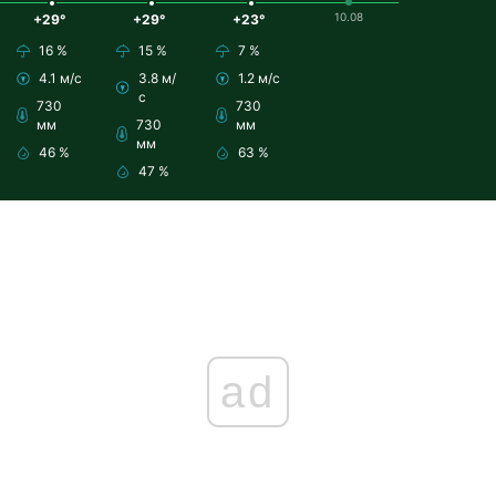
10.08
+29°
+29°
+23°
16 %
15 %
7 %
4.1 м/с
3.8 м/
1.2 м/с
с
730
730
мм
730
мм
мм
46 %
63 %
47 %
ad