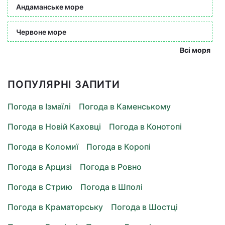
Андаманське море
Червоне море
Всі моря
ПОПУЛЯРНІ ЗАПИТИ
Погода в Ізмаїлі
Погода в Каменському
Погода в Новій Каховці
Погода в Конотопі
Погода в Коломиї
Погода в Коропі
Погода в Арцизі
Погода в Ровно
Погода в Стрию
Погода в Шполі
Погода в Краматорську
Погода в Шостці