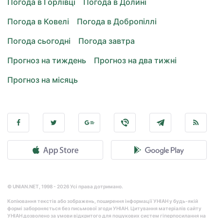
Погода в Горлівці
Погода в Долині
Погода в Ковелі
Погода в Добропіллі
Погода сьогодні
Погода завтра
Прогноз на тиждень
Прогноз на два тижні
Прогноз на місяць
© UNIAN.NET, 1998 - 2026 Усі права дотримано.
Копіювання текстів або зображень, поширення інформації УНІАН у будь-якій
формі забороняється без письмової згоди УНІАН. Цитування матеріалів сайту
УНІАН дозволено за умови відкритого для пошукових систем гіперпосилання на