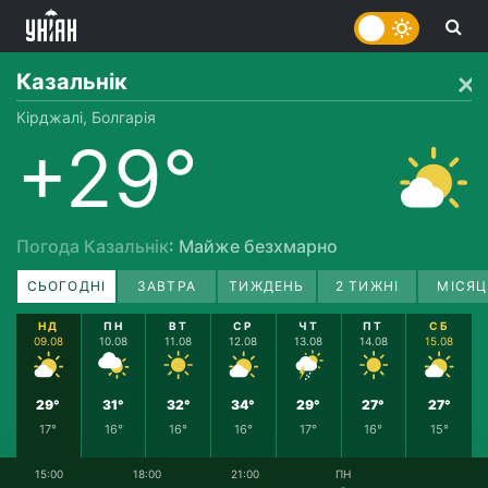
Казальнік
Кірджалі, Болгарія
+29°
Погода Казальнік
: Майже безхмарно
СЬОГОДНІ
ЗАВТРА
ТИЖДЕНЬ
2 ТИЖНІ
МІСЯЦ
НД
ПН
ВТ
СР
ЧТ
ПТ
СБ
09.08
10.08
11.08
12.08
13.08
14.08
15.08
29°
31°
32°
34°
29°
27°
27°
17°
16°
16°
16°
17°
16°
15°
15:00
18:00
21:00
ПН