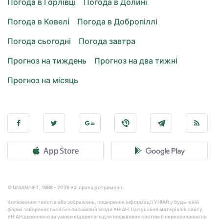
Погода в Горлівці
Погода в Долині
Погода в Ковелі
Погода в Добропіллі
Погода сьогодні
Погода завтра
Прогноз на тиждень
Прогноз на два тижні
Прогноз на місяць
© UNIAN.NET, 1998 - 2026 Усі права дотримано.
Копіювання текстів або зображень, поширення інформації УНІАН у будь-якій
формі забороняється без письмової згоди УНІАН. Цитування матеріалів сайту
УНІАН дозволено за умови відкритого для пошукових систем гіперпосилання на