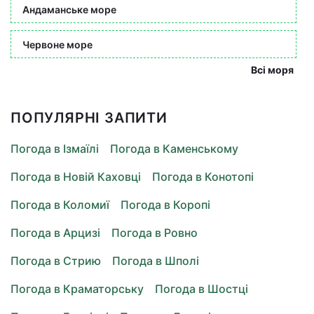
Андаманське море
Червоне море
Всі моря
ПОПУЛЯРНІ ЗАПИТИ
Погода в Ізмаїлі
Погода в Каменському
Погода в Новій Каховці
Погода в Конотопі
Погода в Коломиї
Погода в Коропі
Погода в Арцизі
Погода в Ровно
Погода в Стрию
Погода в Шполі
Погода в Краматорську
Погода в Шостці