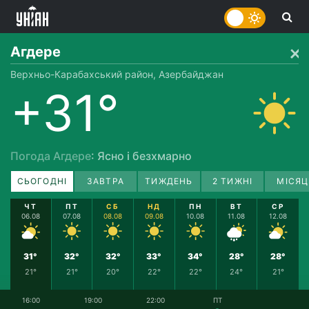
Агдере
Верхньо-Карабахський район, Азербайджан
+31°
Погода Агдере
: Ясно і безхмарно
СЬОГОДНІ
ЗАВТРА
ТИЖДЕНЬ
2 ТИЖНІ
МІСЯЦ
ЧТ
ПТ
СБ
НД
ПН
ВТ
СР
06.08
07.08
08.08
09.08
10.08
11.08
12.08
31°
32°
32°
33°
34°
28°
28°
21°
21°
20°
22°
22°
24°
21°
16:00
19:00
22:00
ПТ