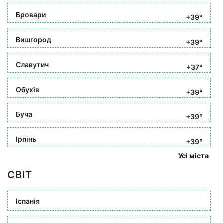
Бровари
+39°
Вишгород
+39°
Славутич
+37°
Обухів
+39°
Буча
+39°
Ірпінь
+39°
Усі міста
СВІТ
Іспанія