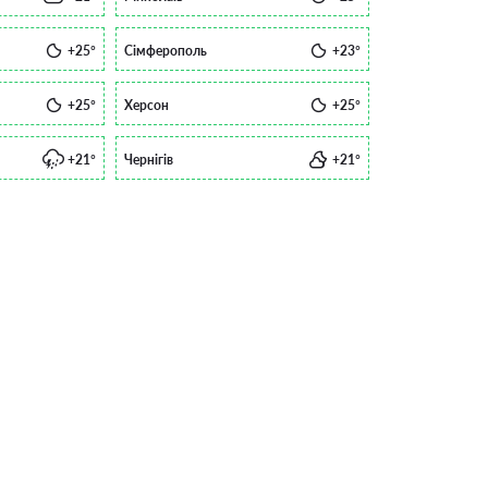
+25°
Сімферополь
+23°
+25°
Херсон
+25°
+21°
Чернігів
+21°