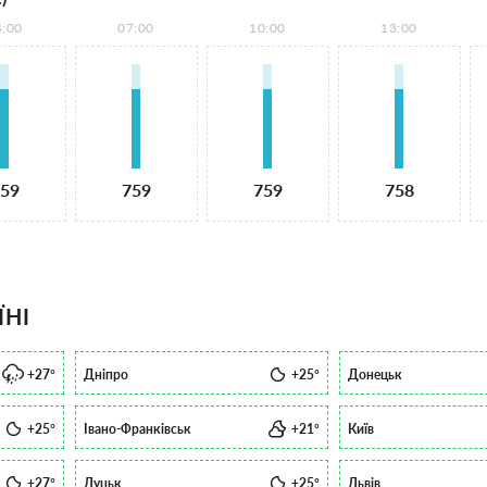
4:00
07:00
10:00
13:00
59
759
759
758
ЇНІ
+27°
Дніпро
+25°
Донецьк
+25°
Івано-Франківськ
+21°
Київ
+27°
Луцьк
+25°
Львів