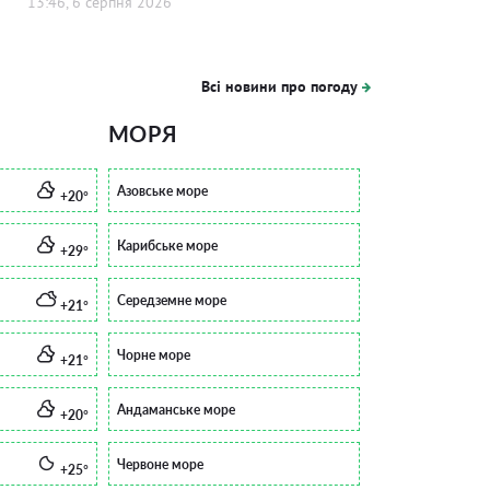
13:46, 6 серпня 2026
Всі новини про погоду
МОРЯ
Азовське море
+20°
Карибське море
+29°
Середземне море
+21°
Чорне море
+21°
Андаманське море
+20°
Червоне море
+25°