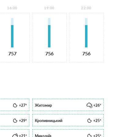
16:00
19:00
22:00
757
756
756
+27°
Житомир
+26°
+29°
Кропивницький
+25°
+21°
Миколаїв
+25°