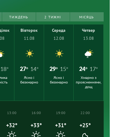
ТИЖДЕНЬ
2 ТИЖНІ
МІСЯЦЬ
ділок
Вівторок
Середа
Четвер
.08
11.08
12.08
13.08
18°
27°
14°
29°
15°
24°
17°
лика
Ясно і
Ясно і
Хмарно з
ність
безхмарно
безхмарно
проясненнями,
дощ
13:00
16:00
19:00
22:00
+32°
+33°
+31°
+25°