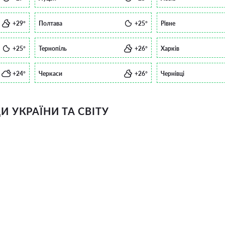
+29°
Полтава
+25°
Рівне
+25°
Тернопіль
+26°
Харків
+24°
Черкаси
+26°
Чернівці
 УКРАЇНИ ТА СВІТУ