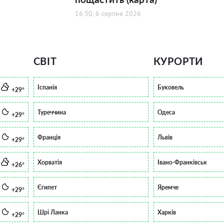
16:30, 6 серпня 2026
СВІТ
КУРОРТИ
Іспанія
Буковель
+29°
Туреччина
Одеса
+29°
Франція
Львів
+29°
Хорватія
Івано-Франківськ
+26°
Єгипет
Яремче
+29°
Шрі Ланка
Харків
+29°