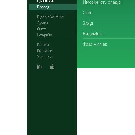
Цікавинки
Ймовірність опадів:
Погода
Схід:
Відео з Youtube
Думки
Захід
Статті
Видимість:
Інтерв`ю
Фаза місяця:
Каталог
Контакти
Укр
Рус