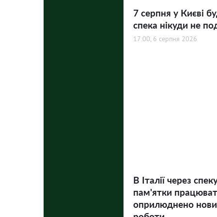
7 серпня у Києві бу
спека нікуди не по
17:00, 6 серпня 2026
В Італії через спек
пам'ятки працюва
оприлюднено нови
роботи