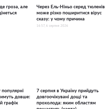
де гроза, але
Через Ель-Ніньо серед тюленів
дінеться
може різко поширитися вірус
сказу: у чому причина
16:57, 6 серпня 2026
у популярні
7 серпня в Україну прийдуть
тимуть довше:
довгоочікувані дощі та
й графік
прохолода: яким областям
пощастить (карта)