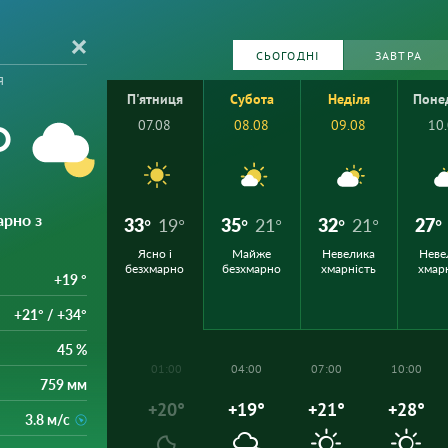
СЬОГОДНІ
ЗАВТРА
я
П'ятниця
Субота
Неділя
Поне
°
07.08
08.08
09.08
10
арно з
33°
19°
35°
21°
32°
21°
27°
Ясно і
Майже
Невелика
Неве
безхмарно
безхмарно
хмарність
хмар
+19 °
+21° / +34°
45 %
01:00
04:00
07:00
10:00
759 мм
+20°
+19°
+21°
+28°
3.8 м/с