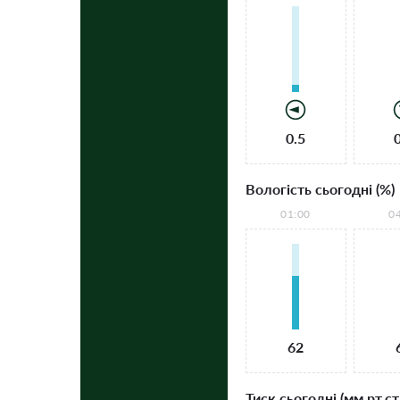
0.5
Вологість сьогодні (%)
01:00
0
62
Тиск сьогодні (мм рт.ст.