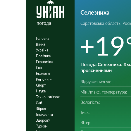
Селезниха
погода
Саратовська область, Росі
+19
Головна
Війна
Україна
Політика
Економіка
Погода Селезниха
: Хм
Світ
проясненнями
Екологія
Регіони
Відчувається як:
Спорт
Наука
Мін./mакс. температура:
Техно і зв'язок
Вологість:
Лайт
Зброя
Тиск:
Інциденти
Здоров'я
Вітер:
Туризм